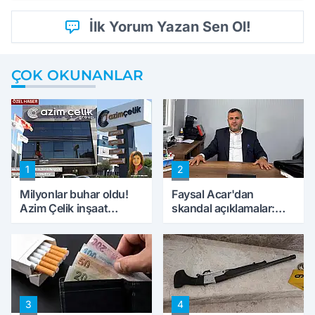
İlk Yorum Yazan Sen Ol!
ÇOK OKUNANLAR
1
2
Milyonlar buhar oldu!
Faysal Acar'dan
Azim Çelik inşaat
skandal açıklamalar:
mağduru ilk kez
'Haluk Levent
konuştu
peynircilerimizi de
kıskaca aldı, müdahale
ettik'
3
4