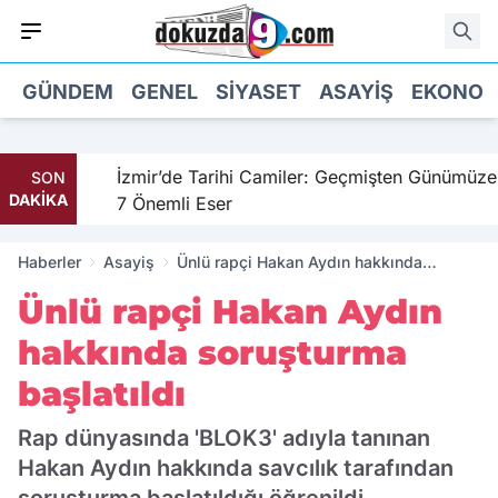
GÜNDEM
GENEL
SIYASET
ASAYIŞ
EKONOM
hil
İzmir’de Tarihi Camiler: Geçmişten Günümüze
SON
DAKİKA
7 Önemli Eser
Haberler
Asayiş
Ünlü rapçi Hakan Aydın hakkında
soruşturma başlatıldı
Ünlü rapçi Hakan Aydın
hakkında soruşturma
başlatıldı
Rap dünyasında 'BLOK3' adıyla tanınan
Hakan Aydın hakkında savcılık tarafından