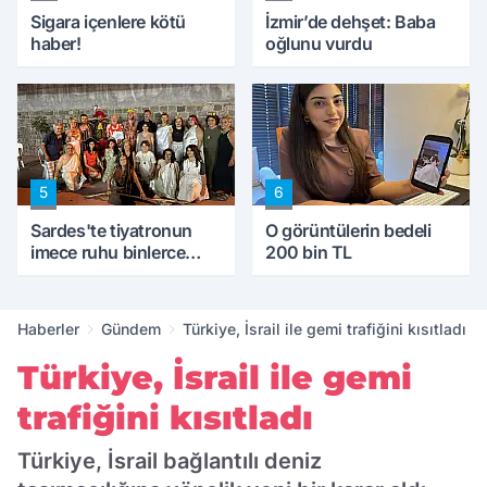
Sigara içenlere kötü
İzmir’de dehşet: Baba
haber!
oğlunu vurdu
5
6
Sardes'te tiyatronun
O görüntülerin bedeli
imece ruhu binlerce
200 bin TL
yıllık tarihle buluştu
Haberler
Gündem
Türkiye, İsrail ile gemi trafiğini kısıtladı
Türkiye, İsrail ile gemi
trafiğini kısıtladı
Türkiye, İsrail bağlantılı deniz