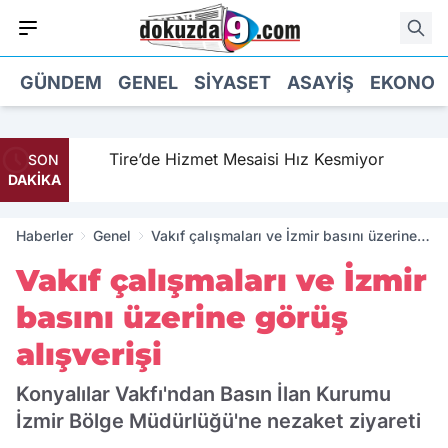
GÜNDEM
GENEL
SIYASET
ASAYIŞ
EKONOM
Tire’de Hizmet Mesaisi Hız Kesmiyor
SON
DAKİKA
Haberler
Genel
Vakıf çalışmaları ve İzmir basını üzerine
görüş alışverişi
Vakıf çalışmaları ve İzmir
basını üzerine görüş
alışverişi
Konyalılar Vakfı'ndan Basın İlan Kurumu
İzmir Bölge Müdürlüğü'ne nezaket ziyareti