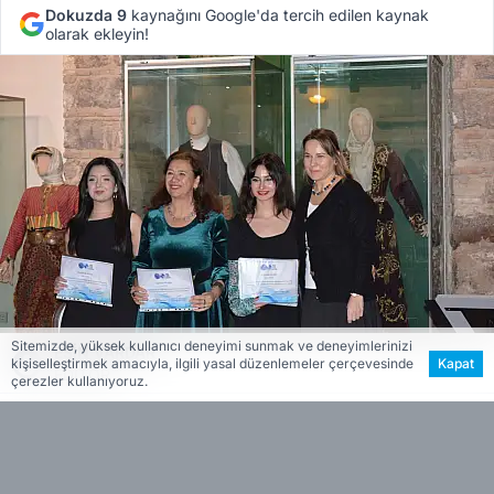
Dokuzda 9
kaynağını Google'da tercih edilen kaynak
olarak ekleyin!
Sitemizde, yüksek kullanıcı deneyimi sunmak ve deneyimlerinizi
ESİN VARDAR
kişiselleştirmek amacıyla, ilgili yasal düzenlemeler çerçevesinde
Kapat
EDİTÖR
çerezler kullanıyoruz.
Ege Üniversitesi
çatısı altında faaliyet gösteren
Ege Üniversitesi Etnografya Müzesi
tarafından