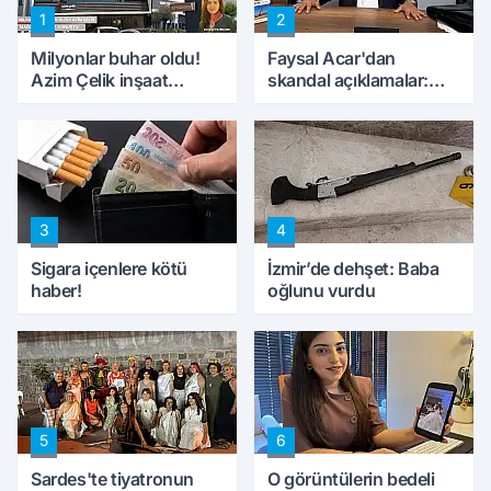
1
2
Milyonlar buhar oldu!
Faysal Acar'dan
Azim Çelik inşaat
skandal açıklamalar:
mağduru ilk kez
'Haluk Levent
konuştu
peynircilerimizi de
kıskaca aldı, müdahale
ettik'
3
4
Sigara içenlere kötü
İzmir’de dehşet: Baba
haber!
oğlunu vurdu
5
6
Sardes'te tiyatronun
O görüntülerin bedeli