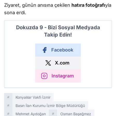
Ziyaret, günün anısına çekilen
hatıra fotoğrafı
yla
sona erdi.
Dokuzda 9 - Bizi Sosyal Medyada
Takip Edin!
Facebook
X.com
Instagram
Konyalılar Vakfı İzmir
Basın İlan Kurumu İzmir Bölge Müdürlüğü
Mehmet Aydoğan
Osman Başeğmez