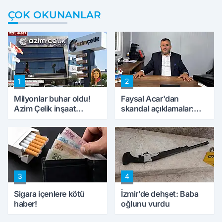
ÇOK OKUNANLAR
1
2
Milyonlar buhar oldu!
Faysal Acar'dan
Azim Çelik inşaat
skandal açıklamalar:
mağduru ilk kez
'Haluk Levent
konuştu
peynircilerimizi de
kıskaca aldı, müdahale
ettik'
3
4
Sigara içenlere kötü
İzmir’de dehşet: Baba
haber!
oğlunu vurdu