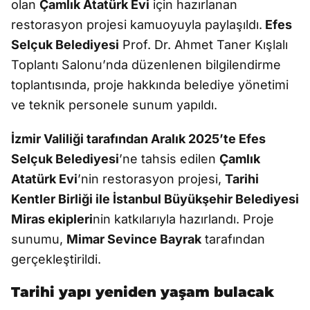
olan
Çamlık Atatürk Evi
için hazırlanan
restorasyon projesi kamuoyuyla paylaşıldı.
Efes
Selçuk Belediyesi
Prof. Dr. Ahmet Taner Kışlalı
Toplantı Salonu’nda düzenlenen bilgilendirme
toplantısında, proje hakkında belediye yönetimi
ve teknik personele sunum yapıldı.
İzmir Valiliği tarafından Aralık 2025’te Efes
Selçuk Belediyesi
’ne tahsis edilen
Çamlık
Atatürk Evi
’nin restorasyon projesi,
Tarihi
Kentler Birliği ile İstanbul Büyükşehir Belediyesi
Miras ekipleri
nin katkılarıyla hazırlandı. Proje
sunumu,
Mimar Sevince Bayrak
tarafından
gerçekleştirildi.
Tarihi yapı yeniden yaşam bulacak