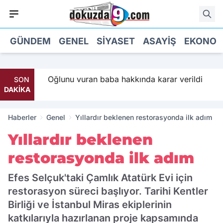
GÜNDEM
GENEL
SIYASET
ASAYIŞ
EKONOM
 Parti
Oğlunu vuran baba hakkında karar verildi
SON
DAKİKA
Haberler
Genel
Yıllardır beklenen restorasyonda ilk adım
Yıllardır beklenen
restorasyonda ilk adım
Efes Selçuk'taki Çamlık Atatürk Evi için
restorasyon süreci başlıyor. Tarihi Kentler
Birliği ve İstanbul Miras ekiplerinin
katkılarıyla hazırlanan proje kapsamında