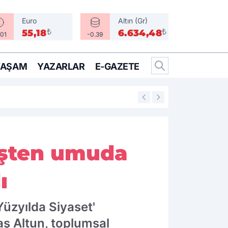
Euro
Altın (Gr)
₺
₺
55,18
6.634,48
.01
-0.39
YAŞAM
YAZARLAR
E-GAZETE
14:25
İzmir’in İlçeleri 
üşten umuda
ı
Yüzyılda Siyaset'
ş Altun, toplumsal