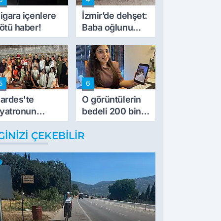
müdahale ettik'
igara içenlere
İzmir’de dehşet:
ötü haber!
Baba oğlunu
vurdu
5
6
ardes'te
O görüntülerin
iyatronun
bedeli 200 bin
mece ruhu
TL
GINIZI ÇEKEBILIR
inlerce yıllık
arihle buluştu