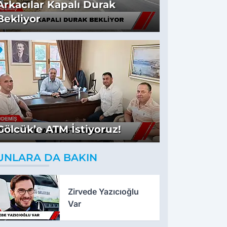
Arkacılar Kapalı Durak
Bekliyor
Gölcük’e ATM İstiyoruz!
UNLARA DA BAKIN
Zirvede Yazıcıoğlu
Var