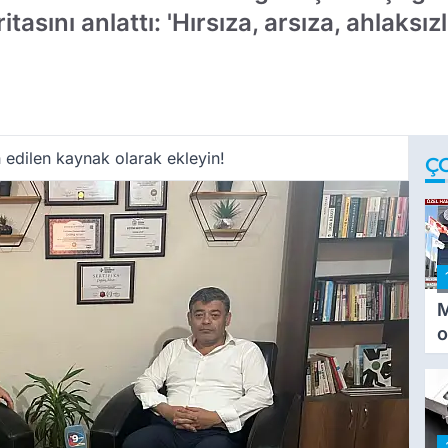
tasını anlattı: 'Hırsıza, arsıza, ahlaksı
 edilen kaynak olarak ekleyin!
Ç
M
o
i
i