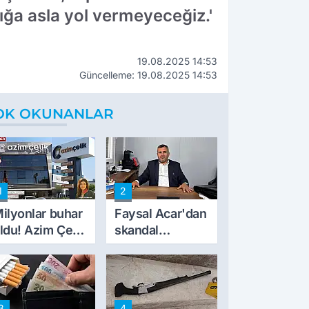
zlığa asla yol vermeyeceğiz.'
19.08.2025 14:53
Güncelleme: 19.08.2025 14:53
OK OKUNANLAR
1
2
ilyonlar buhar
Faysal Acar'dan
ldu! Azim Çelik
skandal
nşaat mağduru
açıklamalar:
lk kez konuştu
'Haluk Levent
peynircilerimizi
de kıskaca aldı,
3
4