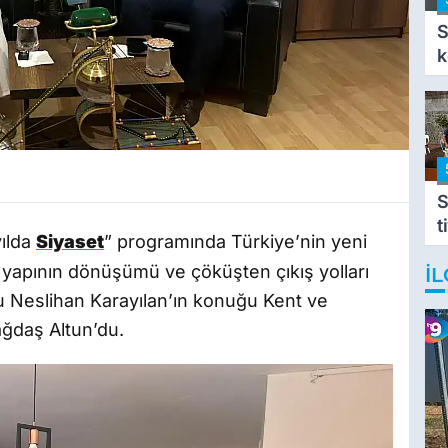
S
k
S
t
yılda
Siyaset
” programında Türkiye’nin yeni
i
l yapının dönüşümü ve çöküşten çıkış yolları
İL
b
t
u Neslihan Karayılan’ın konuğu Kent ve
ğdaş Altun’du.