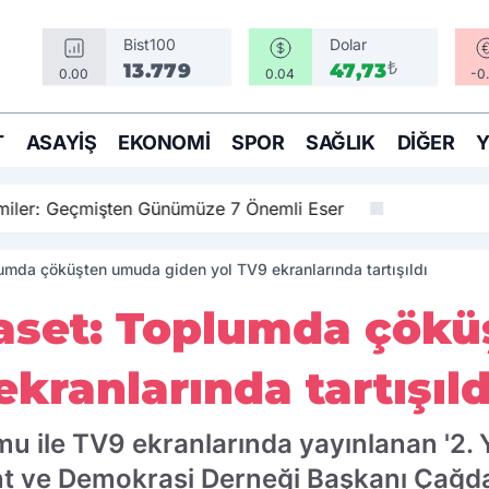
Bist100
Dolar
₺
13.779
47,73
0.00
0.04
-0
T
ASAYIŞ
EKONOMI
SPOR
SAĞLIK
DIĞER
amiler: Geçmişten Günümüze 7 Önemli Eser
lumda çöküşten umuda giden yol TV9 ekranlarında tartışıldı
iyaset: Toplumda çök
ekranlarında tartışıld
u ile TV9 ekranlarında yayınlanan '2. 
t ve Demokrasi Derneği Başkanı Çağda