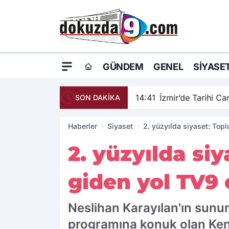
GÜNDEM
GENEL
SIYASE
14:41
İzmir’de Tarihi C
SON DAKİKA
Haberler
Siyaset
2. yüzyılda siyaset: Top
2. yüzyılda s
giden yol TV9 
Neslihan Karayılan'ın sunum
programına konuk olan Ken