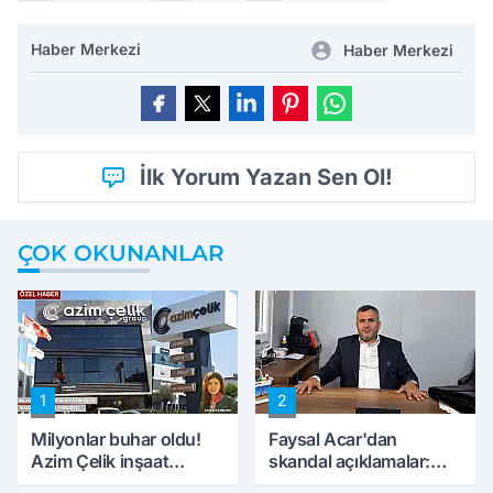
Haber Merkezi
Haber Merkezi
İlk Yorum Yazan Sen Ol!
ÇOK OKUNANLAR
1
2
Milyonlar buhar oldu!
Faysal Acar'dan
Azim Çelik inşaat
skandal açıklamalar:
mağduru ilk kez
'Haluk Levent