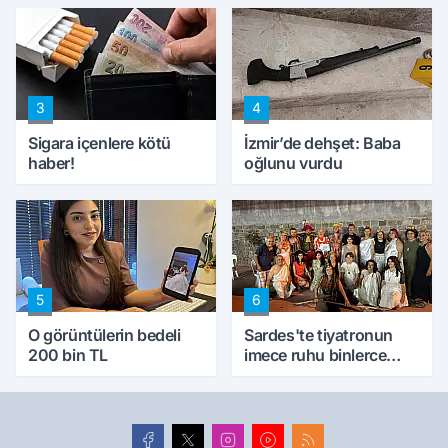
konuştu
peynircilerimizi de
kıskaca aldı, müdahale
ettik'
3
4
Sigara içenlere kötü
İzmir’de dehşet: Baba
haber!
oğlunu vurdu
5
6
O görüntülerin bedeli
Sardes'te tiyatronun
200 bin TL
imece ruhu binlerce
yıllık tarihle buluştu