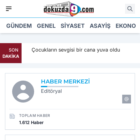
GÜNDEM
GENEL
SIYASET
ASAYIŞ
EKONOM
Maaş
Çocukların sevgisi bir cana yuva oldu
SON
DAKİKA
HABER MERKEZI
Editöryal
TOPLAM HABER
1.612 Haber