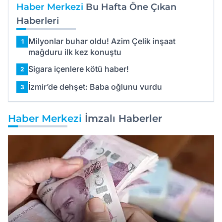
Haber Merkezi
Bu Hafta Öne Çıkan
Haberleri
Milyonlar buhar oldu! Azim Çelik inşaat
1
mağduru ilk kez konuştu
Sigara içenlere kötü haber!
2
İzmir’de dehşet: Baba oğlunu vurdu
3
Haber Merkezi
İmzalı Haberler