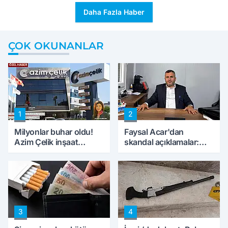
Daha Fazla Haber
ÇOK OKUNANLAR
1
2
Milyonlar buhar oldu!
Faysal Acar'dan
Azim Çelik inşaat
skandal açıklamalar:
mağduru ilk kez
'Haluk Levent
konuştu
peynircilerimizi de
kıskaca aldı, müdahale
ettik'
3
4