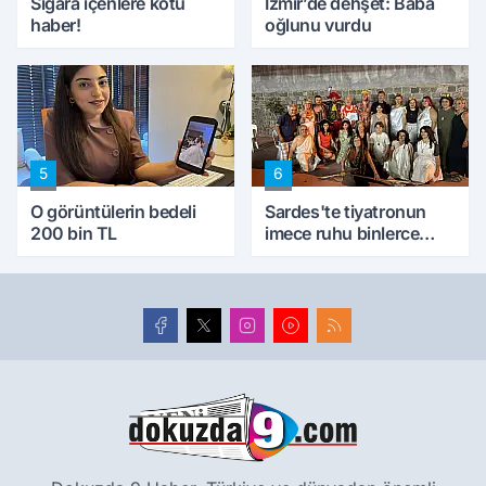
Sigara içenlere kötü
İzmir’de dehşet: Baba
haber!
oğlunu vurdu
5
6
O görüntülerin bedeli
Sardes'te tiyatronun
200 bin TL
imece ruhu binlerce
yıllık tarihle buluştu