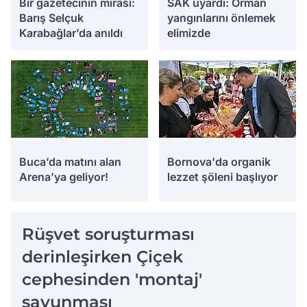
Bir gazetecinin mirası:
SAK uyardı: Orman
Barış Selçuk
yangınlarını önlemek
Karabağlar’da anıldı
elimizde
Buca’da matını alan
Bornova'da organik
Arena’ya geliyor!
lezzet şöleni başlıyor
Rüşvet soruşturması
derinleşirken Çiçek
cephesinden 'montaj'
savunması