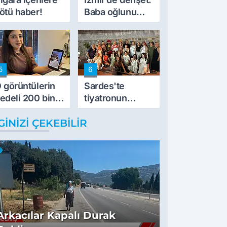
ötü haber!
Baba oğlunu
vurdu
5
6
 görüntülerin
Sardes'te
edeli 200 bin
tiyatronun
L
imece ruhu
GINIZI ÇEKEBILIR
binlerce yıllık
tarihle buluştu
Arkacılar Kapalı Durak