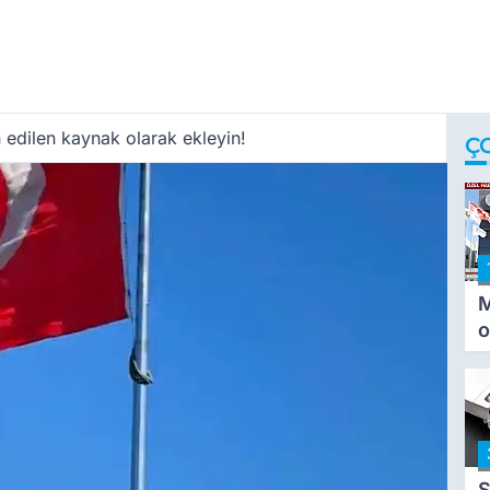
 edilen kaynak olarak ekleyin!
Ç
M
o
i
i
S