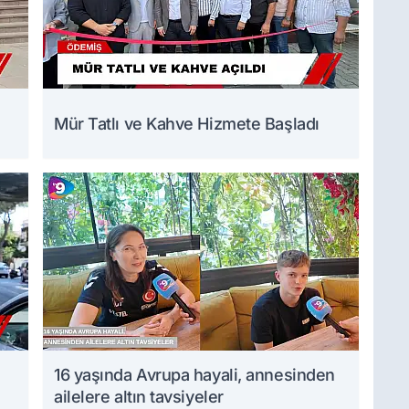
Mür Tatlı ve Kahve Hizmete Başladı
16 yaşında Avrupa hayali, annesinden
ailelere altın tavsiyeler