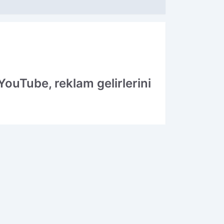
. YouTube, reklam gelirlerini
30.07.2025 10:52
Güncelleme: 30.07.2025 11:27
OK OKUNANLAR