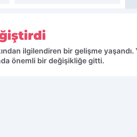
ğiştirdi
yakından ilgilendiren bir gelişme yaşandı
nda önemli bir değişikliğe gitti.
 edilen kaynak olarak ekleyin!
Ç