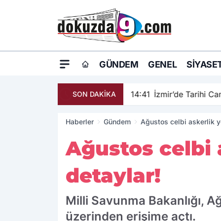
GÜNDEM
GENEL
SIYASE
14:41
İzmir’de Tarihi C
SON DAKİKA
Haberler
Gündem
Ağustos celbi askerlik ye
Ağustos celbi a
detaylar!
Milli Savunma Bakanlığı, Ağ
üzerinden erişime açtı.