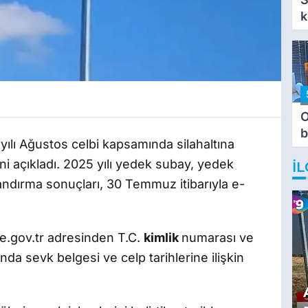
k
O
b
yılı Ağustos celbi kapsamında silahaltına
T
ini açıkladı. 2025 yılı yedek subay, yedek
İL
landırma sonuçları, 30 Temmuz itibarıyla e-
ye.gov.tr adresinden T.C.
kimlik
numarası ve
da sevk belgesi ve celp tarihlerine ilişkin