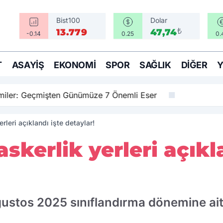
Bist100
Dolar
₺
13.779
47,74
-0.14
0.25
0.
T
ASAYIŞ
EKONOMI
SPOR
SAĞLIK
DIĞER
amiler: Geçmişten Günümüze 7 Önemli Eser
rleri açıklandı işte detaylar!
skerlik yerleri açıkl
ustos 2025 sınıflandırma dönemine ait 