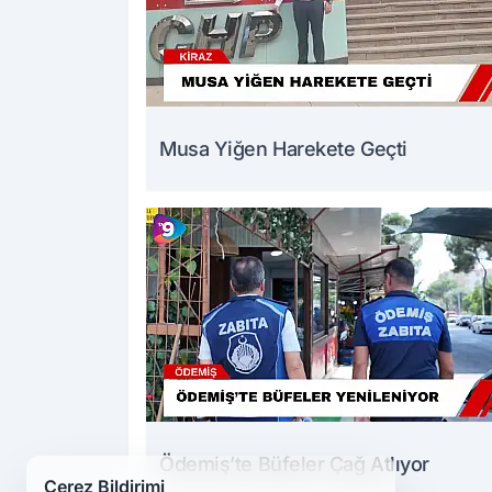
Musa Yiğen Harekete Geçti
Ödemiş’te Büfeler Çağ Atlıyor
Çerez Bildirimi