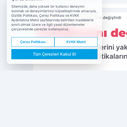
Sitemizde, daha yüksek bir kullanıcı deneyimi
sunmak ve deneyimlerinizi kişiselleştirmek amacıyla,
Gizlilik Politikası, Çerez Politikası ve KVKK
Haberler
Gündem
Politikasını değiştirdi
Aydınlatma Metni sayfalarında belirtilen maddelerle
sınırlı olmak üzere ve ilgili yasal düzenlemeler
Politikasını de
çerçevesinde çerezler kullanıyoruz.
Çerez Politikası
KVKK Metni
Dijital içerik üreticilerini 
Tüm Çerezleri Kabul Et
etkileyen içerik politikaları
PAYLAŞ
Gündem
Dokuzda 9
kaynağını Google'da tercih