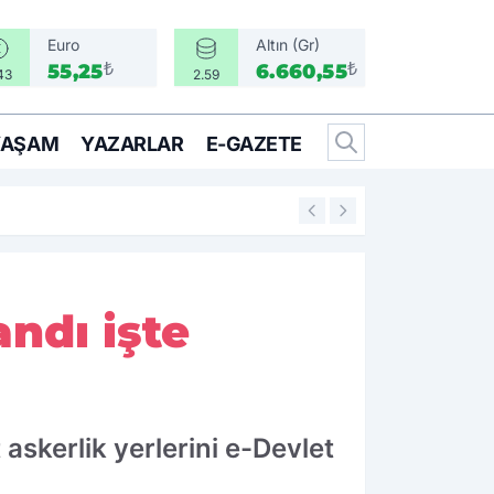
Euro
Altın (Gr)
₺
₺
55,25
6.660,55
43
2.59
YAŞAM
YAZARLAR
E-GAZETE
14:25
İzmir’in İlçeleri 
andı işte
askerlik yerlerini e-Devlet