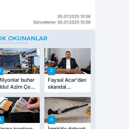
30.07.2025 10:56
Güncelleme: 30.07.2025 10:56
OK OKUNANLAR
1
2
ilyonlar buhar
Faysal Acar'dan
ldu! Azim Çelik
skandal
nşaat mağduru
açıklamalar:
lk kez konuştu
'Haluk Levent
peynircilerimizi
de kıskaca aldı,
3
4
müdahale ettik'
igara içenlere
İzmir’de dehşet: