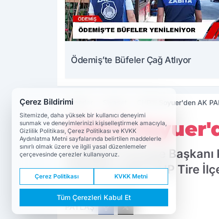
Ödemiş’te Büfeler Çağ Atlıyor
Çerez Bildirimi
Haberler
Siyaset
CHP'li Soyuer'den AK PAR
Sitemizde, daha yüksek bir kullanıcı deneyimi
CHP'li Soyuer'
sunmak ve deneyimlerinizi kişiselleştirmek amacıyla,
Gizlilik Politikası, Çerez Politikası ve KVKK
Aydınlatma Metni sayfalarında belirtilen maddelerle
sınırlı olmak üzere ve ilgili yasal düzenlemeler
AK PARTİ Tire İlçe Başkanı 
çerçevesinde çerezler kullanıyoruz.
ardından tepki CHP Tire İlç
Çerez Politikası
KVKK Metni
Tüm Çerezleri Kabul Et
PAYLAŞ