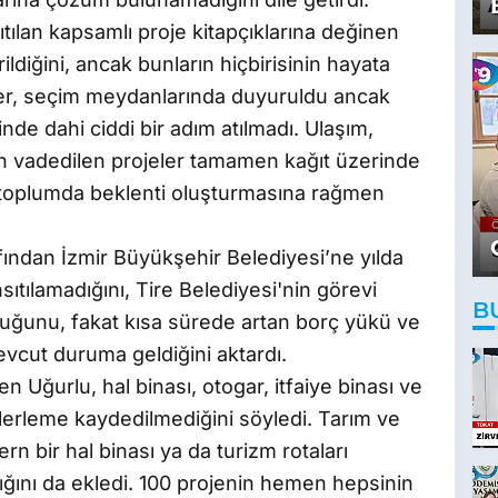
ılan kapsamlı proje kitapçıklarına değinen
ildiğini, ancak bunların hiçbirisinin hayata
jeler, seçim meydanlarında duyuruldu ancak
de dahi ciddi bir adım atılmadı. Ulaşım,
çin vadedilen projeler tamamen kağıt üzerinde
in toplumda beklenti oluşturmasına rağmen
ından İzmir Büyükşehir Belediyesi’ne yılda
sıtılamadığını, Tire Belediyesi'nin görevi
B
duğunu, fakat kısa sürede artan borç yükü ve
evcut duruma geldiğini aktardı.
en Uğurlu, hal binası, otogar, itfaiye binası ve
ilerleme kaydedilmediğini söyledi. Tarım ve
 bir hal binası ya da turizm rotaları
ğını da ekledi. 100 projenin hemen hepsinin