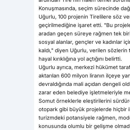
Konuşmasında, seçim sürecinde dağıt
Uğurlu, 100 projenin Tirelilere söz ver
geçirilmediğine işaret etti. "Bu pro
aradan geçen süreye rağmen tek birin
sosyal alanlar, gençler ve kadınlar i
kaldı," diyen Uğurlu, verilen sözler
hayal kırıklığına yol açtığını belirtti.
Uğurlu ayrıca, merkezi hükümet taraf
aktarılan 600 milyon liranın ilçeye yan
devraldığında mali açıdan dengeli ol
zarar eden belediye işletmeleriyle m
Somut örneklerle eleştirilerini sürdür
otopark gibi büyük projelerde hiçbir 
turizmdeki potansiyele rağmen, modern
konusunda olumlu bir gelişme olmadı