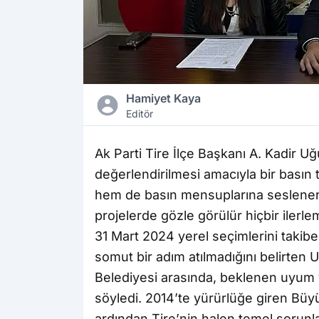
Hamiyet Kaya
Editör
Ak Parti Tire İlçe Başkanı A. Kadir Uğu
değerlendirilmesi amacıyla bir basın 
hem de basın mensuplarına seslenere
projelerde gözle görülür hiçbir ilerle
31 Mart 2024 yerel seçimlerini takiben
somut bir adım atılmadığını belirten U
Belediyesi arasında, beklenen uyum
söyledi. 2014’te yürürlüğe giren Bü
ardından Tire’nin halen temel sorunla