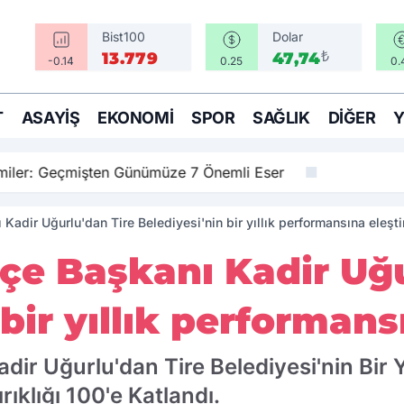
Bist100
Dolar
₺
13.779
47,74
-0.14
0.25
0.
T
ASAYIŞ
EKONOMI
SPOR
SAĞLIK
DIĞER
amiler: Geçmişten Günümüze 7 Önemli Eser
 Kadir Uğurlu'dan Tire Belediyesi'nin bir yıllık performansına eleşti
İlçe Başkanı Kadir Uğ
bir yıllık performansı
adir Uğurlu'dan Tire Belediyesi'nin Bir Y
rıklığı 100'e Katlandı.