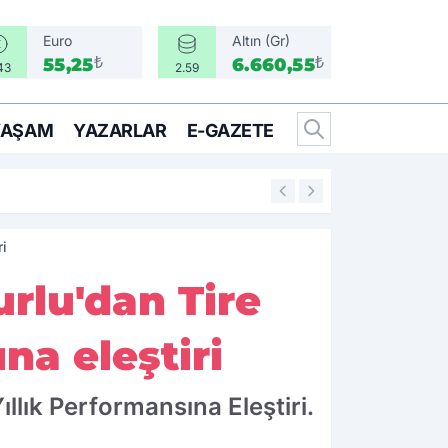
Euro
Altın (Gr)
₺
₺
55,25
6.660,55
43
2.59
YAŞAM
YAZARLAR
E-GAZETE
14:25
İzmir’in İlçeleri 
ri
urlu'dan Tire
na eleştiri
ıllık Performansına Eleştiri.