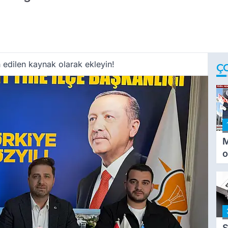
 edilen kaynak olarak ekleyin!
Ç
M
o
i
i
S