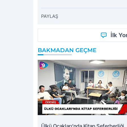
PAYLAŞ
İlk Y
BAKMADAN GEÇME
Ülkü Ocakları’nda Kitap Seferberliği