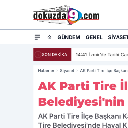
GÜNDEM
GENEL
SIYASE
14:41
İzmir’de Tarihi C
SON DAKİKA
Haberler
Siyaset
AK Parti Tire İlçe Başkanı
AK Parti Tire 
Belediyesi'nin 
AK Parti Tire İlçe Başkanı K
Tire Belediyesi'nde Hayal Kı