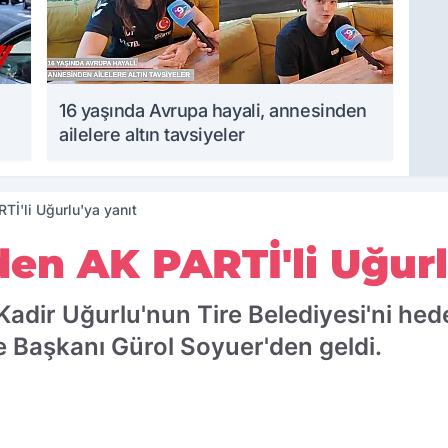
16 yaşında Avrupa hayali, annesinden
ailelere altın tavsiyeler
Tİ'li Uğurlu'ya yanıt
den AK PARTİ'li Uğurl
Kadir Uğurlu'nun Tire Belediyesi'ni he
e Başkanı Gürol Soyuer'den geldi.