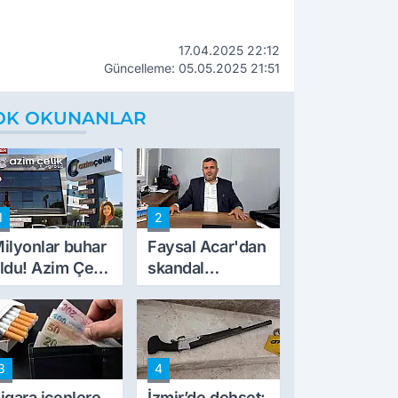
17.04.2025 22:12
Güncelleme: 05.05.2025 21:51
OK OKUNANLAR
1
2
ilyonlar buhar
Faysal Acar'dan
ldu! Azim Çelik
skandal
nşaat mağduru
açıklamalar:
lk kez konuştu
'Haluk Levent
peynircilerimizi
de kıskaca aldı,
3
4
müdahale ettik'
igara içenlere
İzmir’de dehşet: