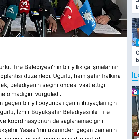
k
O
b
rlu, Tire Belediyesi'nin bir yıllık çalışmalarının
T
İL
toplantısı düzenledi. Uğurlu, hem şehir halkına
k, belediyenin seçim öncesi vaat ettiği
me olmadığını vurguladı.
 geçen bir yıl boyunca ilçenin ihtiyaçları için
ğurlu, İzmir Büyükşehir Belediyesi ile Tire
 ve koordinasyonun da sağlanamadığını
yükşehir Yasası'nın üzerinden geçen zamanın
rına çözüm bulunamadığını dile getirdi.