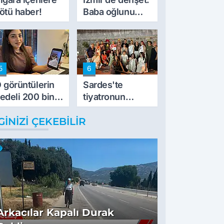
ötü haber!
Baba oğlunu
vurdu
5
6
 görüntülerin
Sardes'te
edeli 200 bin
tiyatronun
L
imece ruhu
GINIZI ÇEKEBILIR
binlerce yıllık
tarihle buluştu
Arkacılar Kapalı Durak