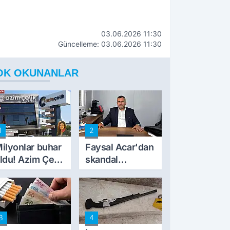
03.06.2026 11:30
Güncelleme: 03.06.2026 11:30
OK OKUNANLAR
1
2
ilyonlar buhar
Faysal Acar'dan
ldu! Azim Çelik
skandal
nşaat mağduru
açıklamalar:
lk kez konuştu
'Haluk Levent
peynircilerimizi
de kıskaca aldı,
3
4
müdahale ettik'