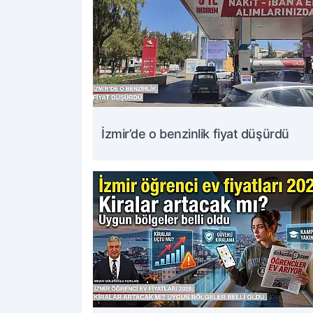
İzmir’de o benzinlik fiyat düşürdü