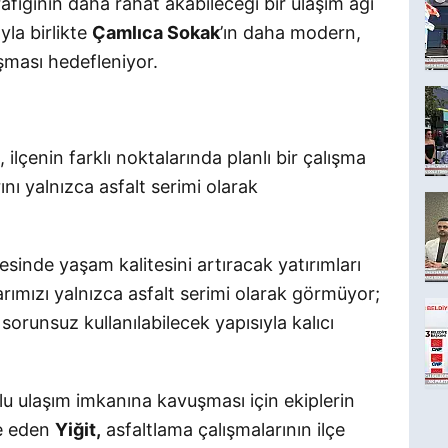
afiğinin daha rahat akabileceği bir ulaşım ağı
la birlikte
Çamlıca Sokak
’ın daha modern,
şması hedefleniyor.
, ilçenin farklı noktalarında planlı bir çalışma
rını yalnızca asfalt serimi olarak
esinde yaşam kalitesini artıracak yatırımları
larımızı yalnızca asfalt serimi olarak görmüyor;
r sorunsuz kullanılabilecek yapısıyla kalıcı
u ulaşım imkanına kavuşması için ekiplerin
de eden
Yiğit,
asfaltlama çalışmalarının ilçe