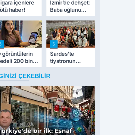
igara içenlere
İzmir’de dehşet:
ötü haber!
Baba oğlunu
vurdu
5
6
 görüntülerin
Sardes'te
edeli 200 bin
tiyatronun
L
imece ruhu
binlerce yıllık
GINIZI ÇEKEBILIR
tarihle buluştu
Türkiye'de bir ilk: Esnaf