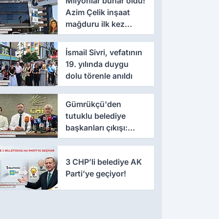
Milyonlar buhar oldu!
Azim Çelik inşaat
mağduru ilk kez
konuştu
İsmail Sivri, vefatının
19. yılında duygu
dolu törenle anıldı
Gümrükçü'den
tutuklu belediye
başkanları çıkışı:
'Yıllarca iddianame
beklenmemeli'
3 CHP’li belediye AK
Parti’ye geçiyor!