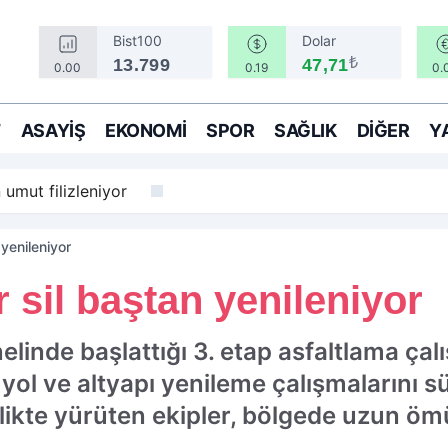
Bist100
Dolar
₺
13.799
47,71
0.00
0.19
0.
T
ASAYIŞ
EKONOMI
SPOR
SAĞLIK
DIĞER
Y
 umut filizleniyor
 yenileniyor
 sil baştan yenileniyor
nelinde başlattığı 3. etap asfaltlama ç
ol ve altyapı yenileme çalışmalarını sü
rlikte yürüten ekipler, bölgede uzun öm