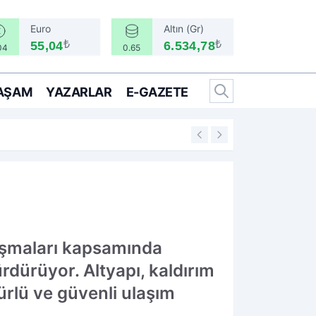
Euro
Altın (Gr)
₺
₺
55,04
6.534,78
04
0.65
AŞAM
YAZARLAR
E-GAZETE
17:16
Emeklilerin bekledi
alışmaları kapsamında
rdürüyor. Altyapı, kaldırım
ürlü ve güvenli ulaşım