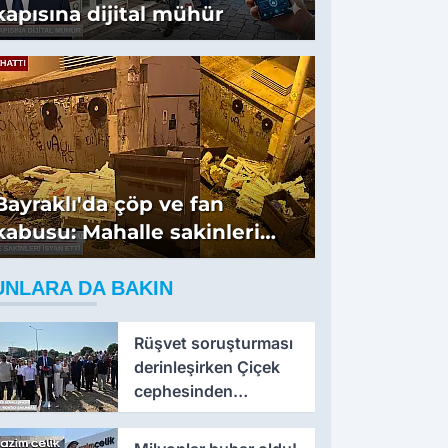
kapısına dijital mühür
Bayraklı'da çöp ve fan
kabusu: Mahalle sakinleri
isyan etti
UNLARA DA BAKIN
Rüşvet soruşturması
derinleşirken Çiçek
cephesinden
'montaj' savunması