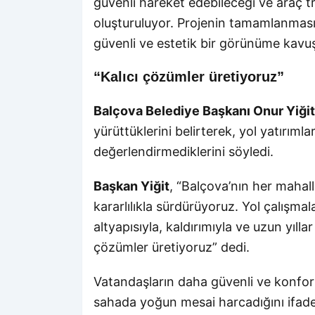
güvenli hareket edebileceği ve araç tr
oluşturuluyor. Projenin tamamlanmasıy
güvenli ve estetik bir görünüme kavu
“Kalıcı çözümler üretiyoruz”
Balçova Belediye Başkanı Onur Yiğit
yürüttüklerini belirterek, yol yatırımla
değerlendirmediklerini söyledi.
Başkan Yiğit
, “Balçova’nın her mahall
kararlılıkla sürdürüyoruz. Yol çalışma
altyapısıyla, kaldırımıyla ve uzun yılla
çözümler üretiyoruz” dedi.
Vatandaşların daha güvenli ve konforl
sahada yoğun mesai harcadığını ifa