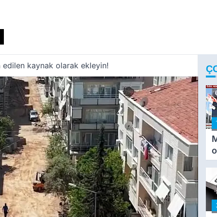
 edilen kaynak olarak ekleyin!
Ç
M
o
i
i