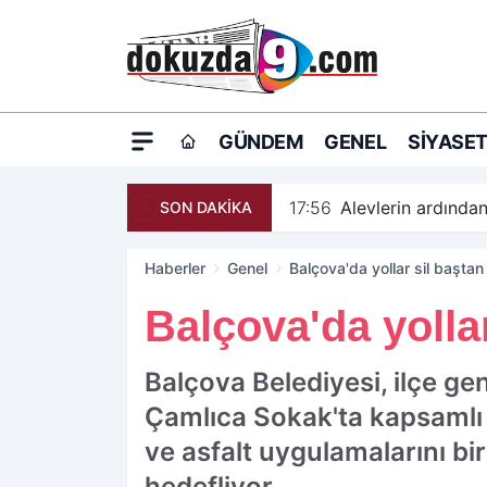
GÜNDEM
GENEL
SIYASE
17:56
Alevlerin ardından
SON DAKİKA
Haberler
Genel
Balçova'da yollar sil baştan
Balçova'da yollar
Balçova Belediyesi, ilçe ge
Çamlıca Sokak'ta kapsamlı y
ve asfalt uygulamalarını bi
hedefliyor.