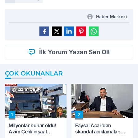
Haber Merkezi
İlk Yorum Yazan Sen Ol!
ÇOK OKUNANLAR
1
2
Milyonlar buhar oldu!
Faysal Acar'dan
Azim Çelik inşaat
skandal açıklamalar:
mağduru ilk kez
'Haluk Levent