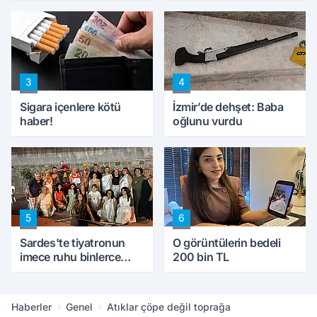
konuştu
peynircilerimizi de
kıskaca aldı, müdahale
ettik'
3
4
Sigara içenlere kötü
İzmir’de dehşet: Baba
haber!
oğlunu vurdu
5
6
Sardes'te tiyatronun
O görüntülerin bedeli
imece ruhu binlerce
200 bin TL
yıllık tarihle buluştu
Haberler
Genel
Atıklar çöpe değil toprağa