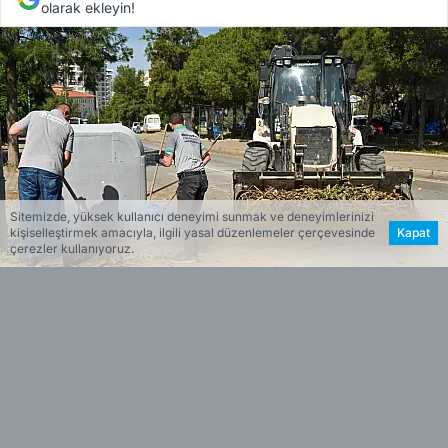
olarak ekleyin!
Sitemizde, yüksek kullanıcı deneyimi sunmak ve deneyimlerinizi
kişiselleştirmek amacıyla, ilgili yasal düzenlemeler çerçevesinde
Kapat
çerezler kullanıyoruz.
NiLAY TUNÇEL
Haberin Özeti
Bornova Belediyesi, yaz öncesi yangın riskini
•