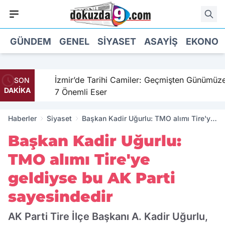
GÜNDEM
GENEL
SIYASET
ASAYIŞ
EKONOM
hil
İzmir’de Tarihi Camiler: Geçmişten Günümüze
SON
DAKİKA
7 Önemli Eser
Haberler
Siyaset
Başkan Kadir Uğurlu: TMO alımı Tire'ye
geldiyse bu AK Parti sayesindedir
Başkan Kadir Uğurlu:
TMO alımı Tire'ye
geldiyse bu AK Parti
sayesindedir
AK Parti Tire İlçe Başkanı A. Kadir Uğurlu,