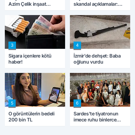
Azim Çelik inşaat
skandal açıklamalar:
mağduru ilk kez
'Haluk Levent
konuştu
peynircilerimizi de
kıskaca aldı, müdahale
ettik'
3
4
Sigara içenlere kötü
İzmir’de dehşet: Baba
haber!
oğlunu vurdu
5
6
O görüntülerin bedeli
Sardes'te tiyatronun
200 bin TL
imece ruhu binlerce
yıllık tarihle buluştu