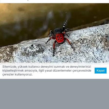
Sitemizde, yüksek kullanıcı deneyimi sunmak ve deneyimlerinizi
Hamiyet Kaya
kişiselleştirmek amacıyla, ilgili yasal düzenlemeler çerçevesinde
Kapat
Editör
çerezler kullanıyoruz.
Zehirli yapısıyla bilinen bu örümcek türü,
özellikle sıcak iklimlerde görülüyor ve hem
insanlar hem de hayvanlar için tehlike
oluşturabiliyor. Balabanlı’da böyle bir örümceğin