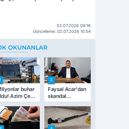
02.07.2026 09:16
Güncelleme: 02.07.2026 10:54
OK OKUNANLAR
1
2
ilyonlar buhar
Faysal Acar'dan
ldu! Azim Çelik
skandal
nşaat mağduru
açıklamalar:
lk kez konuştu
'Haluk Levent
peynircilerimizi
de kıskaca aldı,
3
4