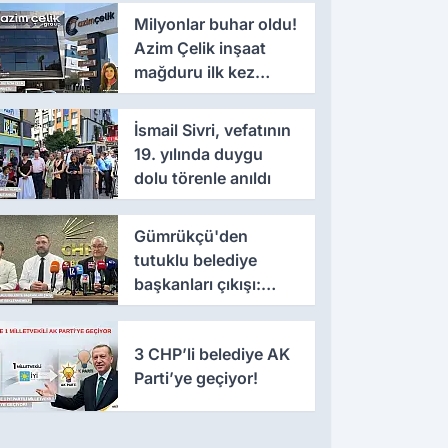
Milyonlar buhar oldu!
Azim Çelik inşaat
mağduru ilk kez
konuştu
İsmail Sivri, vefatının
19. yılında duygu
dolu törenle anıldı
Gümrükçü'den
tutuklu belediye
başkanları çıkışı:
'Yıllarca iddianame
beklenmemeli'
3 CHP’li belediye AK
Parti’ye geçiyor!