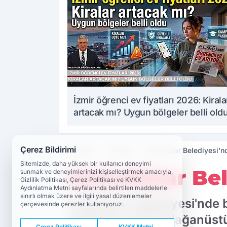
İzmir öğrenci ev fiyatları 2026: Kirala
artacak mı? Uygun bölgeler belli old
Çerez Bildirimi
Haberler
Gündem
Seferihisar Belediyesi'nd
Sitemizde, daha yüksek bir kullanıcı deneyimi
Seferihisar Bel
sunmak ve deneyimlerinizi kişiselleştirmek amacıyla,
Gizlilik Politikası, Çerez Politikası ve KVKK
Aydınlatma Metni sayfalarında belirtilen maddelerle
sınırlı olmak üzere ve ilgili yasal düzenlemeler
Seferihisar Belediyesi'nde b
çerçevesinde çerezler kullanıyoruz.
açıklama meclis olağanüst
Çerez Politikası
KVKK Metni