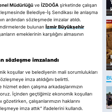
enel Müdürlüğü
ve
İZDOĞA
şirketinde çalışan
özleşmesinde Belediye-İş Sendikası ile anlaşma
nın ardından sözleşmede imzalar atıldı.
lendirmelerde bulunan
İzmir Büyükşehir
ışanların emeklerinin karşılığını almasının
an sözleşme imzalandı
k koşullar ve belediyenin mali sorumlulukları
B
sözleşmeye imza atıldığını belirtti.
e hizmet eden çalışma arkadaşlarımızın
yoruz. İçinden geçtiğimiz ekonomik koşulları
 gözetirken, çalışanlarımızın haklarını
zleşmeye imza attık” ifadelerini kullandı.