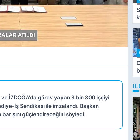
S
k
O
b
T
İL
U ve İZDOĞA’da görev yapan 3 bin 300 işçiyi
diye-İş Sendikası ile imzalandı. Başkan
barışını güçlendireceğini söyledi.