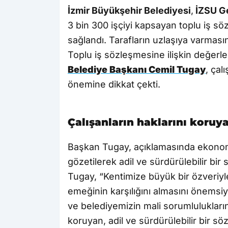
İzmir Büyükşehir Belediyesi
,
İZSU G
3 bin 300 işçiyi kapsayan toplu iş s
sağlandı. Tarafların uzlaşıya varması
Toplu iş sözleşmesine ilişkin değer
Belediye Başkanı Cemil Tugay
, çal
önemine dikkat çekti.
Çalışanların haklarını koruy
Başkan Tugay, açıklamasında ekonomi
gözetilerek adil ve sürdürülebilir bir 
Tugay, “Kentimize büyük bir özveriyl
emeğinin karşılığını almasını önemsi
ve belediyemizin mali sorumluluklarını
koruyan, adil ve sürdürülebilir bir sö