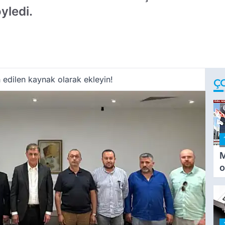
yledi.
 edilen kaynak olarak ekleyin!
Ç
M
o
i
i