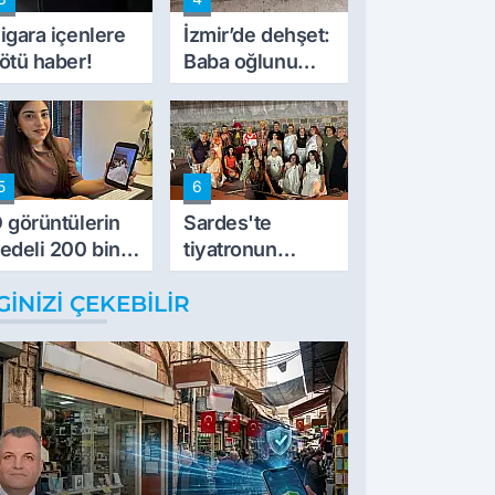
müdahale ettik'
igara içenlere
İzmir’de dehşet:
ötü haber!
Baba oğlunu
vurdu
5
6
 görüntülerin
Sardes'te
edeli 200 bin
tiyatronun
L
imece ruhu
GINIZI ÇEKEBILIR
binlerce yıllık
tarihle buluştu