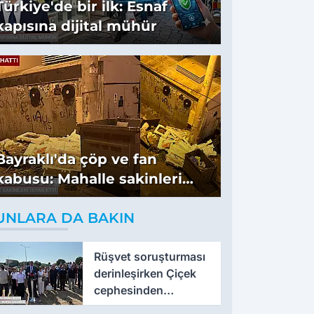
Türkiye'de bir ilk: Esnaf
kapısına dijital mühür
Bayraklı'da çöp ve fan
kabusu: Mahalle sakinleri
isyan etti
UNLARA DA BAKIN
Rüşvet soruşturması
derinleşirken Çiçek
cephesinden
'montaj' savunması