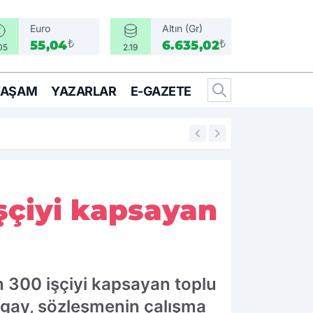
Euro
Altın (Gr)
₺
₺
55,04
6.635,02
05
2.19
YAŞAM
YAZARLAR
E-GAZETE
11:36
İlkay Çiçek ve 16
şçiyi kapsayan
n 300 işçiyi kapsayan toplu
Tugay, sözleşmenin çalışma