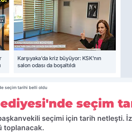
r
Karşıyaka’da kriz büyüyor: KSK’nın
u
salon odası da boşaltıldı
e seçim tarihi belli oldu
ediyesi'nde seçim tar
aşkanvekili seçimi için tarih netleşti. İ
ü toplanacak.