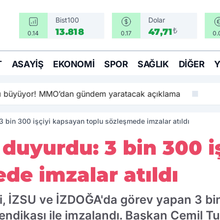
Bist100
Dolar
₺
13.818
47,71
0.14
0.17
0.
T
ASAYIŞ
EKONOMI
SPOR
SAĞLIK
DIĞER
sı büyüyor! MMO’dan gündem yaratacak açıklama
 bin 300 işçiyi kapsayan toplu sözleşmede imzalar atıldı
duyurdu: 3 bin 300 i
de imzalar atıldı
i, İZSU ve İZDOĞA'da görev yapan 3 bi
Sendikası ile imzalandı. Başkan Cemil 