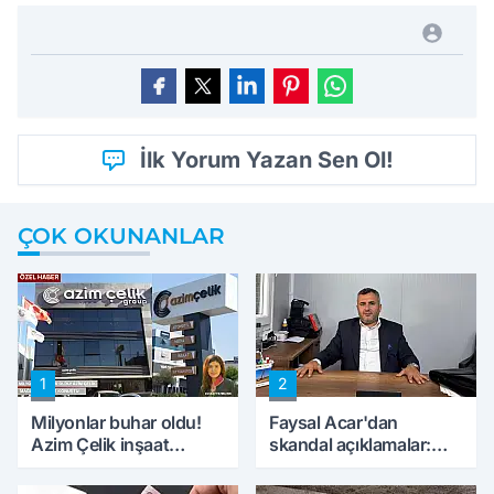
İlk Yorum Yazan Sen Ol!
ÇOK OKUNANLAR
1
2
Milyonlar buhar oldu!
Faysal Acar'dan
Azim Çelik inşaat
skandal açıklamalar:
mağduru ilk kez
'Haluk Levent
konuştu
peynircilerimizi de