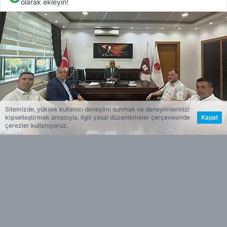
olarak ekleyin!
Sitemizde, yüksek kullanıcı deneyimi sunmak ve deneyimlerinizi
kişiselleştirmek amacıyla, ilgili yasal düzenlemeler çerçevesinde
Kapat
çerezler kullanıyoruz.
Ziyarete,
Yönetim
Kurulu Üyeleri Osman Halıcı,
Olgun Ballı ve Genel Sekreter Adnan Bengi de
katıldı. Görüşmede, Ödemiş’in
ekonomik
yapısı,