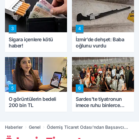
kıskaca aldı, müdahale
ettik'
3
4
Sigara içenlere kötü
İzmir’de dehşet: Baba
haber!
oğlunu vurdu
5
6
O görüntülerin bedeli
Sardes'te tiyatronun
200 bin TL
imece ruhu binlerce
yıllık tarihle buluştu
Haberler
Genel
Ödemiş Ticaret Odası'ndan Başsavcı
Karabulut'a nezaket ziyareti