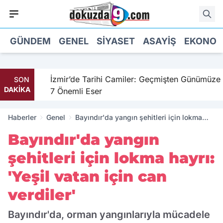
GÜNDEM
GENEL
SIYASET
ASAYIŞ
EKONOM
hil
İzmir’de Tarihi Camiler: Geçmişten Günümüze
SON
DAKİKA
7 Önemli Eser
Haberler
Genel
Bayındır'da yangın şehitleri için lokma
hayrı: 'Yeşil vatan için can verdiler'
Bayındır'da yangın
şehitleri için lokma hayrı:
'Yeşil vatan için can
verdiler'
Bayındır'da, orman yangınlarıyla mücadele