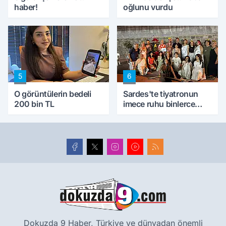
haber!
oğlunu vurdu
5
6
O görüntülerin bedeli
Sardes'te tiyatronun
200 bin TL
imece ruhu binlerce
yıllık tarihle buluştu
Dokuzda 9 Haber, Türkiye ve dünyadan önemli