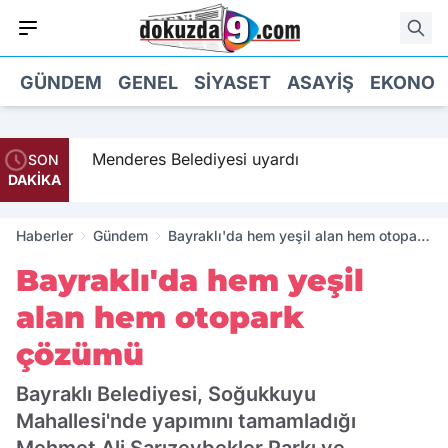
GÜNDEM
GENEL
SIYASET
ASAYIŞ
EKONOM
 geldi
Menderes Belediyesi uyardı
SON
DAKİKA
Haberler
Gündem
Bayraklı'da hem yeşil alan hem otopark
çözümü
Bayraklı'da hem yeşil
alan hem otopark
çözümü
Bayraklı Belediyesi, Soğukkuyu
Mahallesi'nde yapımını tamamladığı