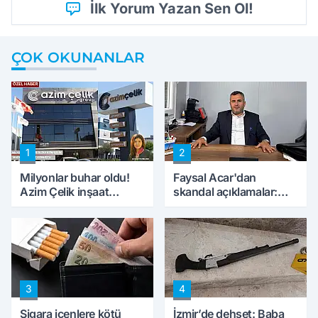
İlk Yorum Yazan Sen Ol!
ÇOK OKUNANLAR
1
2
Milyonlar buhar oldu!
Faysal Acar'dan
Azim Çelik inşaat
skandal açıklamalar:
mağduru ilk kez
'Haluk Levent
konuştu
peynircilerimizi de
kıskaca aldı, müdahale
ettik'
3
4
Sigara içenlere kötü
İzmir’de dehşet: Baba