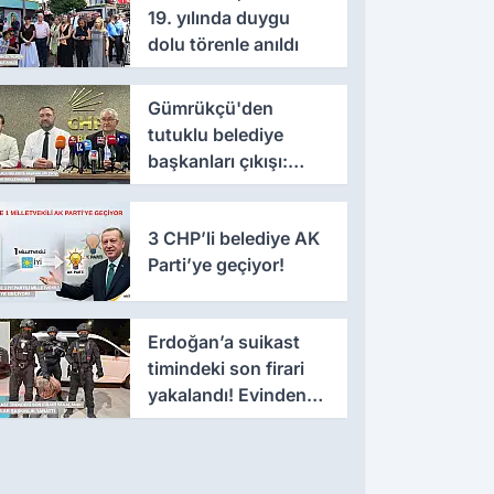
19. yılında duygu
dolu törenle anıldı
Gümrükçü'den
tutuklu belediye
başkanları çıkışı:
'Yıllarca iddianame
beklenmemeli'
3 CHP’li belediye AK
Parti’ye geçiyor!
Erdoğan’a suikast
timindeki son firari
yakalandı! Evinden
çıkanlar şaşkınlık
yarattı