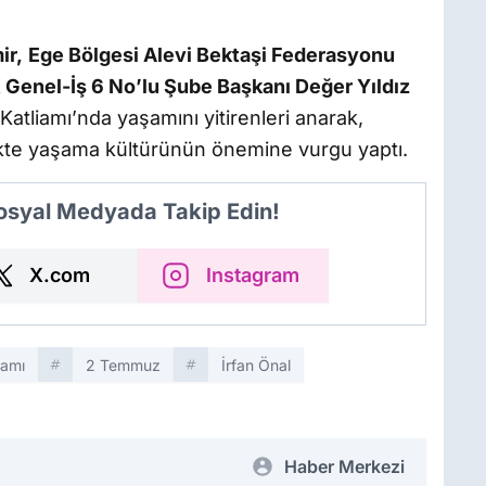
ir,
Ege Bölgesi Alevi Bektaşi Federasyonu
Genel-İş 6 No’lu Şube Başkanı Değer Yıldız
atliamı’nda yaşamını yitirenleri anarak,
irlikte yaşama kültürünün önemine vurgu yaptı.
Sosyal Medyada Takip Edin!
X.com
Instagram
iamı
2 Temmuz
İrfan Önal
Haber Merkezi