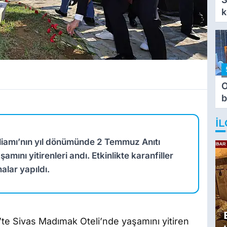
k
O
b
T
İL
liamı’nın yıl dönümünde 2 Temmuz Anıtı
nı yitirenleri andı. Etkinlikte karanfiller
alar yapıldı.
te Sivas Madımak Oteli’nde yaşamını yitiren