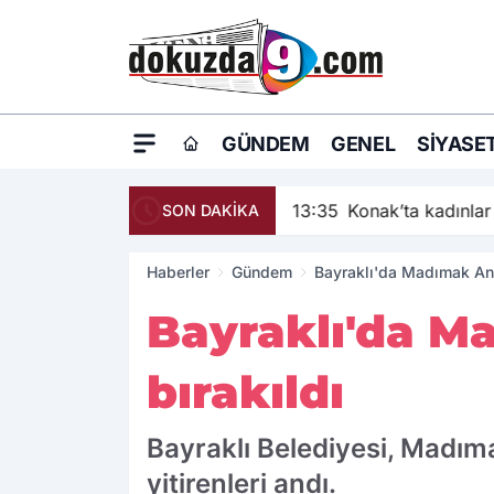
GÜNDEM
GENEL
SIYASE
13:35
Konak’ta kadınlar 
SON DAKİKA
Haberler
Gündem
Bayraklı'da Madımak Anıt
Bayraklı'da M
bırakıldı
Bayraklı Belediyesi, Madım
yitirenleri andı.