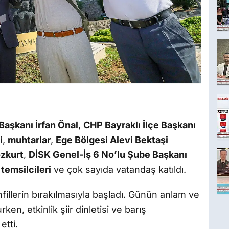
Başkanı İrfan Önal
,
CHP Bayraklı İlçe Başkanı
i
,
muhtarlar
,
Ege Bölgesi Alevi Bektaşi
zkurt
,
DİSK Genel-İş 6 No’lu Şube Başkanı
 temsilcileri
ve çok sayıda vatandaş katıldı.
illerin bırakılmasıyla başladı. Günün anlam ve
ken, etkinlik şiir dinletisi ve barış
etti.