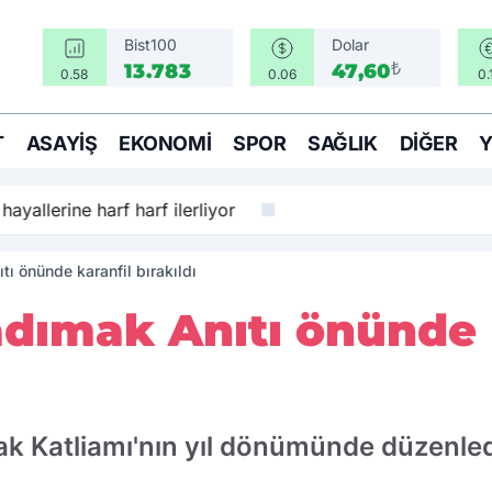
Bist100
Dolar
₺
13.783
47,60
0.58
0.06
0.
T
ASAYIŞ
EKONOMI
SPOR
SAĞLIK
DIĞER
hayallerine harf harf ilerliyor
ı önünde karanfil bırakıldı
adımak Anıtı önünde 
ak Katliamı'nın yıl dönümünde düzenle