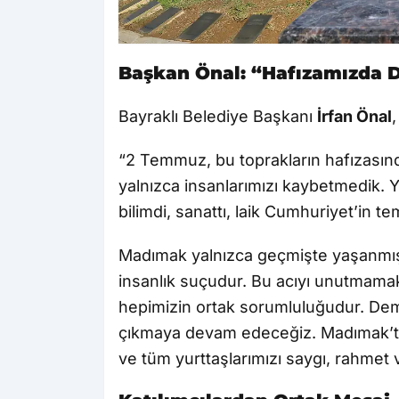
Başkan Önal: “Hafızamızda D
Bayraklı Belediye Başkanı
İrfan Önal
“2 Temmuz, bu toprakların hafızasınd
yalnızca insanlarımızı kaybetmedik.
bilimdi, sanattı, laik Cumhuriyet’in t
Madımak yalnızca geçmişte yaşanmış b
insanlık suçudur. Bu acıyı unutmam
hepimizin ortak sorumluluğudur. Demo
çıkmaya devam edeceğiz. Madımak’ta y
ve tüm yurttaşlarımızı saygı, rahmet