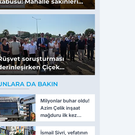
kabusu: Mahalle sakinleri
isyan etti
Rüşvet soruşturması
derinleşirken Çiçek
cephesinden 'montaj'
UNLARA DA BAKIN
savunması
Milyonlar buhar oldu!
Azim Çelik inşaat
mağduru ilk kez
konuştu
İsmail Sivri, vefatının