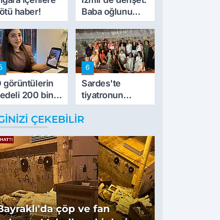
ötü haber!
Baba oğlunu
vurdu
5
6
 görüntülerin
Sardes'te
edeli 200 bin
tiyatronun
L
imece ruhu
GINIZI ÇEKEBILIR
binlerce yıllık
tarihle buluştu
Bayraklı'da çöp ve fan