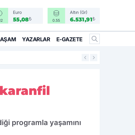
Euro
Altın (Gr)
₺
₺
55,08
6.531,91
12
0.55
YAŞAM
YAZARLAR
E-GAZETE
13:29
Bir gazetecinin m
karanfil
diği programla yaşamını