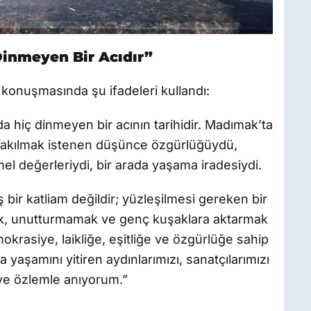
inmeyen Bir Acıdır”
, konuşmasında şu ifadeleri kullandı:
a hiç dinmeyen bir acının tarihidir. Madımak’ta
 Yakılmak istenen düşünce özgürlüğüydü,
emel değerleriydi, bir arada yaşama iradesiydi.
ir katliam değildir; yüzleşilmesi gereken bir
ak, unutturmamak ve genç kuşaklara aktarmak
krasiye, laikliğe, eşitliğe ve özgürlüğe sahip
aşamını yitiren aydınlarımızı, sanatçılarımızı
 ve özlemle anıyorum.”