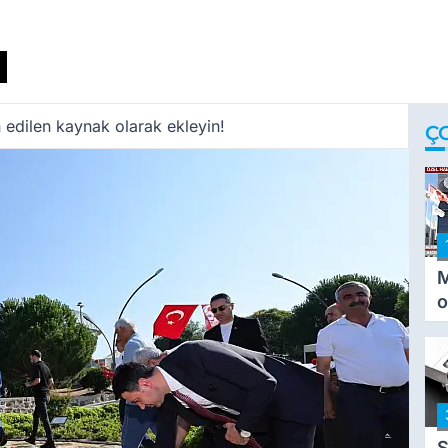
 edilen kaynak olarak ekleyin!
Ç
M
o
i
i
S