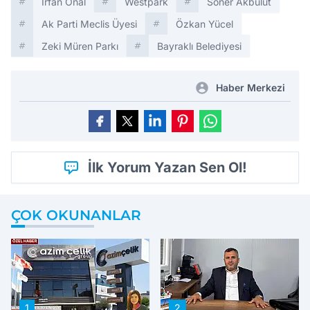
Irfan Önal
Westpark
Soner Akbulut
Ak Parti Meclis Üyesi
Özkan Yücel
Zeki Müren Parkı
Bayraklı Belediyesi
Haber Merkezi
İlk Yorum Yazan Sen Ol!
ÇOK OKUNANLAR
1
2