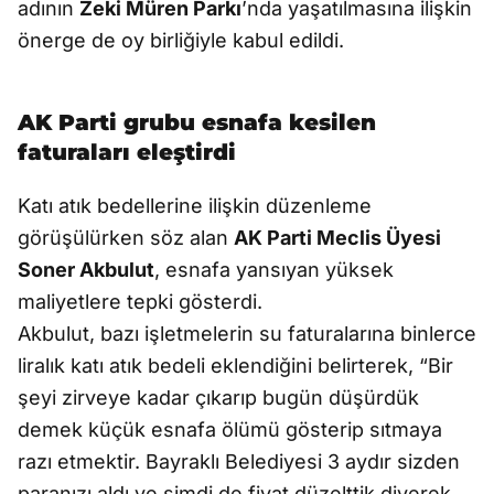
adının
Zeki Müren Parkı
’nda yaşatılmasına ilişkin
önerge de oy birliğiyle kabul edildi.
AK Parti grubu esnafa kesilen
faturaları eleştirdi
Katı atık bedellerine ilişkin düzenleme
görüşülürken söz alan
AK Parti Meclis Üyesi
Soner Akbulut
, esnafa yansıyan yüksek
maliyetlere tepki gösterdi.
Akbulut, bazı işletmelerin su faturalarına binlerce
liralık katı atık bedeli eklendiğini belirterek, “Bir
şeyi zirveye kadar çıkarıp bugün düşürdük
demek küçük esnafa ölümü gösterip sıtmaya
razı etmektir. Bayraklı Belediyesi 3 aydır sizden
paranızı aldı ve şimdi de fiyat düzelttik diyerek