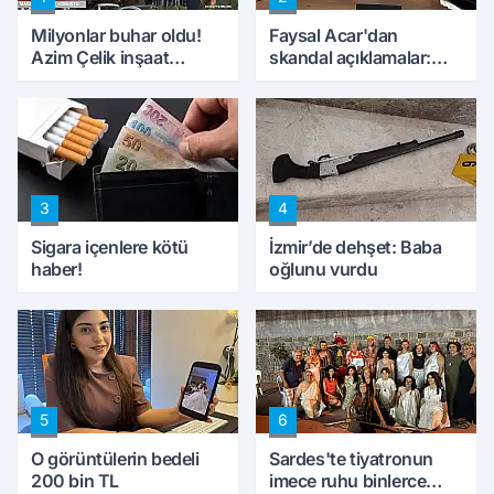
Milyonlar buhar oldu!
Faysal Acar'dan
Azim Çelik inşaat
skandal açıklamalar:
mağduru ilk kez
'Haluk Levent
konuştu
peynircilerimizi de
kıskaca aldı, müdahale
ettik'
3
4
Sigara içenlere kötü
İzmir’de dehşet: Baba
haber!
oğlunu vurdu
5
6
O görüntülerin bedeli
Sardes'te tiyatronun
200 bin TL
imece ruhu binlerce