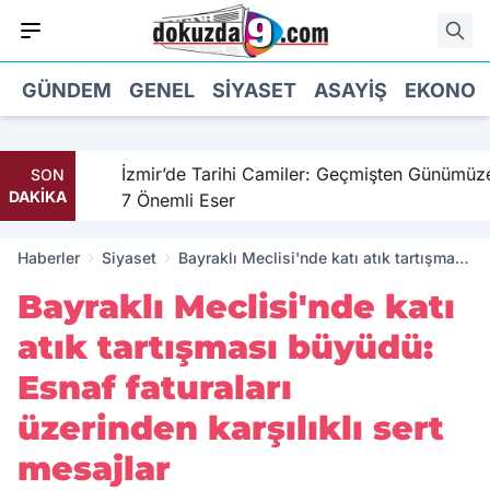
GÜNDEM
GENEL
SIYASET
ASAYIŞ
EKONOM
ahil
İzmir’de Tarihi Camiler: Geçmişten Günümüze
SON
DAKİKA
7 Önemli Eser
Haberler
Siyaset
Bayraklı Meclisi'nde katı atık tartışması
büyüdü: Esnaf faturaları üzerinden
Bayraklı Meclisi'nde katı
karşılıklı sert mesajlar
atık tartışması büyüdü:
Esnaf faturaları
üzerinden karşılıklı sert
mesajlar