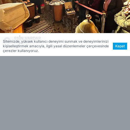
ESİN VARDAR
Sitemizde, yüksek kullanıcı deneyimi sunmak ve deneyimlerinizi
EDİTÖR
kişiselleştirmek amacıyla, ilgili yasal düzenlemeler çerçevesinde
Kapat
çerezler kullanıyoruz.
İzmir Araştırmalar Derneği
üyeleri, kültürel
araştırma gezileri kapsamında Ödemiş’e gelerek
Adnan Saygılıer
’in “Dondurma ve Kar Helvası”
sergisini ziyaret etti.
Yıldız Kent Arşivi ve
Müzesi
’nde (
ÖYKAM
) açılan sergi, Ödemiş’in
geleneksel tatlarını fotoğraflar, belgeler ve arşiv
materyalleriyle günümüze taşıyarak
araştırmacılardan yoğun ilgi gördü.