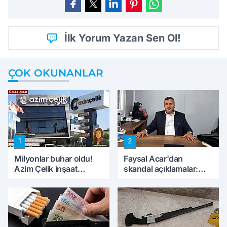
İlk Yorum Yazan Sen Ol!
ÇOK OKUNANLAR
1
2
Milyonlar buhar oldu!
Faysal Acar'dan
Azim Çelik inşaat
skandal açıklamalar:
mağduru ilk kez
'Haluk Levent
konuştu
peynircilerimizi de
kıskaca aldı, müdahale
ettik'