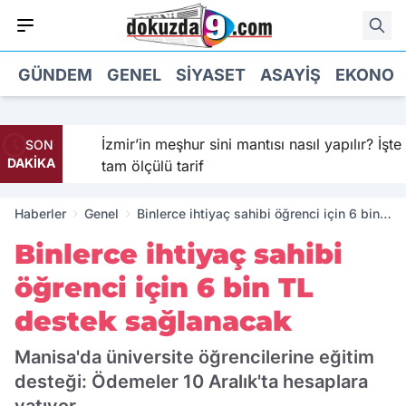
GÜNDEM
GENEL
SIYASET
ASAYIŞ
EKONOM
İzmir’in meşhur sini mantısı nasıl yapılır? İşte
SON
DAKİKA
tam ölçülü tarif
Haberler
Genel
Binlerce ihtiyaç sahibi öğrenci için 6 bin
TL destek sağlanacak
Binlerce ihtiyaç sahibi
öğrenci için 6 bin TL
destek sağlanacak
Manisa'da üniversite öğrencilerine eğitim
desteği: Ödemeler 10 Aralık'ta hesaplara