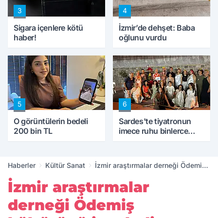
3
4
Sigara içenlere kötü
İzmir’de dehşet: Baba
haber!
oğlunu vurdu
5
6
O görüntülerin bedeli
Sardes'te tiyatronun
200 bin TL
imece ruhu binlerce
yıllık tarihle buluştu
Haberler
Kültür Sanat
İzmir araştırmalar derneği Ödemiş
kültürünü inceledi
İzmir araştırmalar
derneği Ödemiş