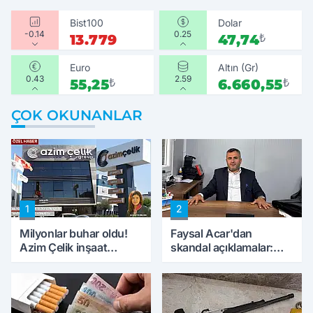
Bist100
Dolar
-0.14
0.25
13.779
47,74
₺
Euro
Altın (Gr)
0.43
2.59
55,25
₺
6.660,55
₺
ÇOK OKUNANLAR
1
2
Milyonlar buhar oldu!
Faysal Acar'dan
Azim Çelik inşaat
skandal açıklamalar:
mağduru ilk kez
'Haluk Levent
konuştu
peynircilerimizi de
kıskaca aldı, müdahale
ettik'