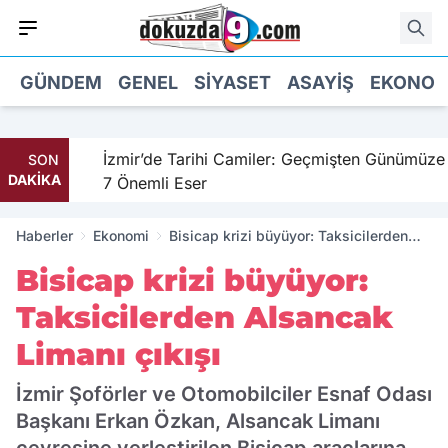
GÜNDEM
GENEL
SIYASET
ASAYIŞ
EKONOM
hil
İzmir’de Tarihi Camiler: Geçmişten Günümüze
SON
DAKİKA
7 Önemli Eser
Haberler
Ekonomi
Bisicap krizi büyüyor: Taksicilerden
Alsancak Limanı çıkışı
Bisicap krizi büyüyor:
Taksicilerden Alsancak
Limanı çıkışı
İzmir Şoförler ve Otomobilciler Esnaf Odası
Başkanı Erkan Özkan, Alsancak Limanı