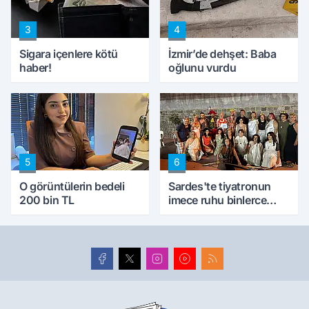
3
4
Sigara içenlere kötü
İzmir’de dehşet: Baba
haber!
oğlunu vurdu
5
6
O görüntülerin bedeli
Sardes'te tiyatronun
200 bin TL
imece ruhu binlerce
yıllık tarihle buluştu