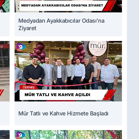
Medyadan Ayakkabıcılar Odası’na
Ziyaret
Mür Tatlı ve Kahve Hizmete Başladı