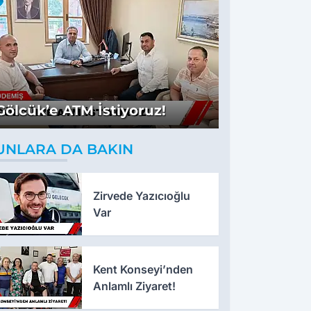
Gölcük’e ATM İstiyoruz!
UNLARA DA BAKIN
Zirvede Yazıcıoğlu
Var
Kent Konseyi’nden
Anlamlı Ziyaret!