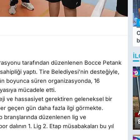
O
b
T
İL
rasyonu tarafından düzenlenen Bocce Petank
sahipliği yaptı. Tire Belediyesi’nin desteğiyle,
ün boyunca süren organizasyonda, 16
yasıya mücadele etti.
ji ve hassasiyet gerektiren geleneksel bir
her geçen gün daha fazla ilgi görmekte.
o branşlarında düzenlenen lig ve
r dalının 1. Lig 2. Etap müsabakaları bu yıl