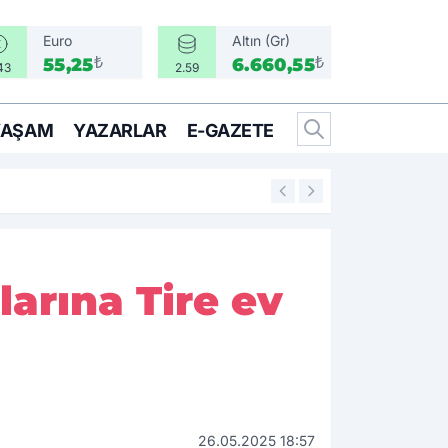
Euro
Altın (Gr)
₺
₺
55,25
6.660,55
43
2.59
YAŞAM
YAZARLAR
E-GAZETE
14:25
İzmir’in İlçeleri 
larına Tire ev
26.05.2025 18:57