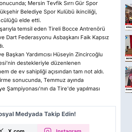
onucunda; Mersin Tevfik Sırrı Gür Spor
şehir Belediye Spor Kulübü ikinciliği,
ülüğü elde etti.
şarıyla temsil eden Tireli Bocce Antrenörü
 ve Dart Federasyonu Asbaşkanı Faik Kapsız
ı.
ye Başkan Yardımcısı Hüseyin Zincircoğlu
yesi’nin destekleriyle düzenlenen
em de ev sahipliği açısından tam not aldı.
endirme sonucunda, Temmuz ayında
e Şampiyonası'nın da Tire'de yapılması
Sosyal Medyada Takip Edin!
X.com
Instagram