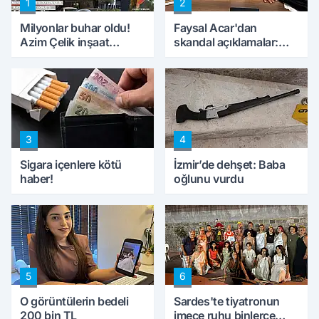
1
2
Milyonlar buhar oldu!
Faysal Acar'dan
Azim Çelik inşaat
skandal açıklamalar:
mağduru ilk kez
'Haluk Levent
konuştu
peynircilerimizi de
kıskaca aldı, müdahale
ettik'
3
4
Sigara içenlere kötü
İzmir’de dehşet: Baba
haber!
oğlunu vurdu
5
6
O görüntülerin bedeli
Sardes'te tiyatronun
200 bin TL
imece ruhu binlerce