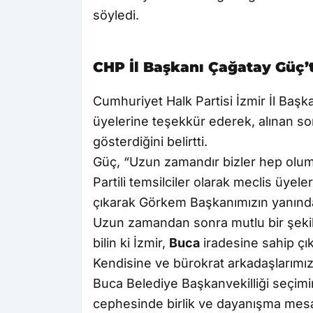
söyledi.
CHP İl Başkanı Çağatay Güç
Cumhuriyet Halk Partisi İzmir İl Baş
üyelerine teşekkür ederek, alınan son
gösterdiğini belirtti.
Güç, “Uzun zamandır bizler hep olum
Partili temsilciler olarak meclis üyel
çıkarak Görkem Başkanımızın yanında 
Uzun zamandan sonra mutlu bir şekild
bilin ki İzmir,
Buca
iradesine sahip çı
Kendisine ve bürokrat arkadaşlarımıza
Buca Belediye Başkanvekilliği seçimi
cephesinde birlik ve dayanışma mesaj