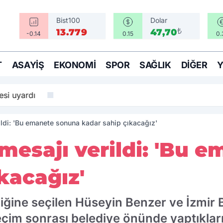
Bist100
Dolar
₺
13.779
47,70
-0.14
0.15
0.
T
ASAYIŞ
EKONOMI
SPOR
SAĞLIK
DIĞER
si uyardı
rildi: 'Bu emanete sonuna kadar sahip çıkacağız'
 mesajı verildi: 'Bu
kacağız'
iğine seçilen Hüseyin Benzer ve İzmir
eçim sonrası belediye önünde yaptıkla