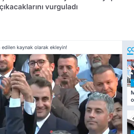
ıkacaklarını vurguladı
 edilen kaynak olarak ekleyin!
Ç
M
o
i
i