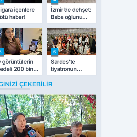
müdahale ettik'
igara içenlere
İzmir’de dehşet:
ötü haber!
Baba oğlunu
vurdu
5
6
 görüntülerin
Sardes'te
edeli 200 bin
tiyatronun
L
imece ruhu
GINIZI ÇEKEBILIR
binlerce yıllık
tarihle buluştu