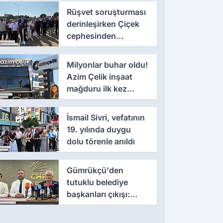
Rüşvet soruşturması
derinleşirken Çiçek
cephesinden
'montaj' savunması
Milyonlar buhar oldu!
Azim Çelik inşaat
mağduru ilk kez
konuştu
İsmail Sivri, vefatının
19. yılında duygu
dolu törenle anıldı
Gümrükçü'den
tutuklu belediye
başkanları çıkışı:
'Yıllarca iddianame
beklenmemeli'