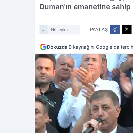
Duman'ın emanetine sahip ç
PAYLAŞ
Hüseyim
Benzer
Dokuzda 9
kaynağını Google'da tercih