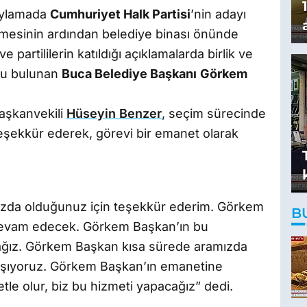
oylamada
Cumhuriyet Halk Partisi
’nin adayı
ilmesinin ardından belediye binası önünde
 ve partililerin katıldığı açıklamalarda birlik ve
klu bulunan
Buca Belediye Başkanı
Görkem
Başkanvekili
Hüseyin Benzer
, seçim sürecinde
teşekkür ederek, görevi bir emanet olarak
zda olduğunuz için teşekkür ederim. Görkem
B
 devam edecek. Görkem Başkan’ın bu
cağız. Görkem Başkan kısa sürede aramızda
yaşıyoruz. Görkem Başkan’ın emanetine
le olur, biz bu hizmeti yapacağız” dedi.