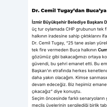
Dr. Cemil Tugay’dan Buca’ya
İzmir Büyükşehir Belediye Başkanı D
üç tur oylamada CHP grubunun tek fi
halkının iradesine sahip çıktıklarını ifa
Dr. Cemil Tugay, “25 tane aslan yürekl
tek fire vermeden Buca halkının
Cumh
gözümüz gibi bakacağımızı ortaya k
güvendi, bu şehri emanet etti. Bu 
Başkan’ın etrafında herkes kenetle
daha yakın olacağım. Kimse sanmasın
devam edeceğiz. Biz hepimiz emanet
çıkacağız” diye konuştu.
Seçim öncesinde farklı senaryoların 
meclis üyelerinin sergilediği birlik t