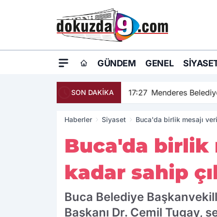
GÜNDEM
GENEL
SIYASE
17:27
Menderes Belediye
SON DAKİKA
Haberler
Siyaset
Buca'da birlik mesajı ve
Buca'da birlik
kadar sahip çı
Buca Belediye Başkanvekill
Başkanı Dr. Cemil Tugay, s