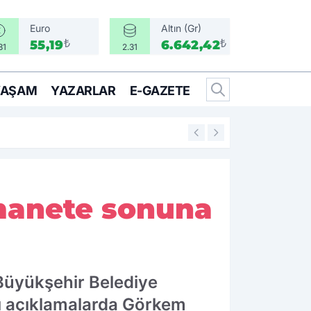
Euro
Altın (Gr)
₺
₺
55,19
6.642,42
31
2.31
YAŞAM
YAZARLAR
E-GAZETE
17:17
Türkiye, Suudi Ara
 emanete sonuna
 Büyükşehir Belediye
rı açıklamalarda Görkem