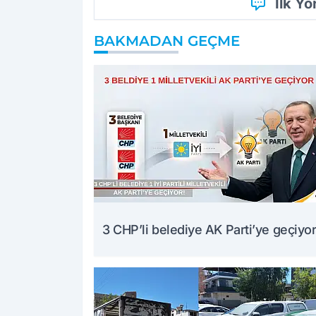
İlk Y
BAKMADAN GEÇME
3 CHP’li belediye AK Parti’ye geçiyor