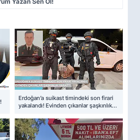
orum Yazan Sen Ol!
Erdoğan’a suikast timindeki son firari
!
yakalandı! Evinden çıkanlar şaşkınlık
yarattı