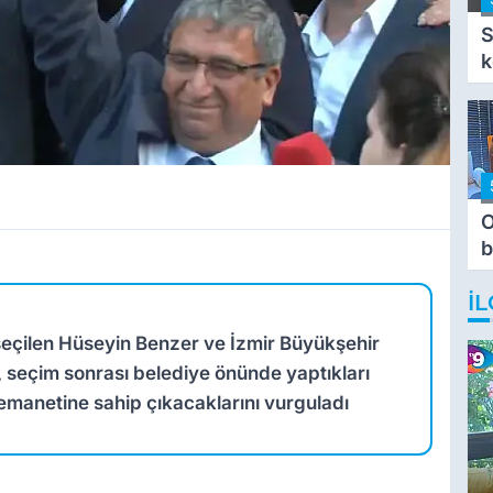
S
k
O
b
T
İL
seçilen Hüseyin Benzer ve İzmir Büyükşehir
 seçim sonrası belediye önünde yaptıkları
manetine sahip çıkacaklarını vurguladı