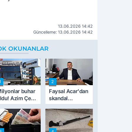
13.06.2026 14:42
Güncelleme: 13.06.2026 14:42
OK OKUNANLAR
1
2
ilyonlar buhar
Faysal Acar'dan
ldu! Azim Çelik
skandal
nşaat mağduru
açıklamalar:
lk kez konuştu
'Haluk Levent
peynircilerimizi
de kıskaca aldı,
3
4