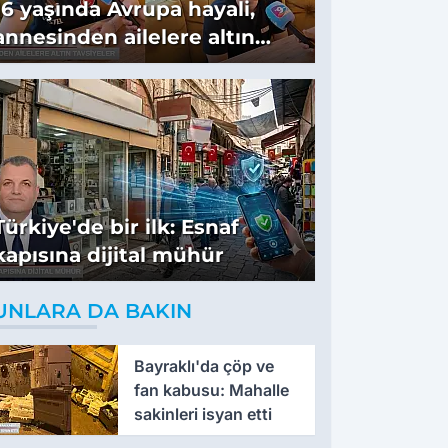
16 yaşında Avrupa hayali,
annesinden ailelere altın
tavsiyeler
Türkiye'de bir ilk: Esnaf
kapısına dijital mühür
UNLARA DA BAKIN
Bayraklı'da çöp ve
fan kabusu: Mahalle
sakinleri isyan etti