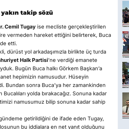
 yakın takip sözü
r. Cemil Tugay
ise mecliste gerçekleştirilen
re vermeden hareket ettiğini belirterek, Buca
de etti.
i, dürüst yol arkadaşımızla birlikte üç turda
uriyet Halk Partisi
’ne verdiği emanete
oyduk. Bugün Buca halkı Görkem Başkan’a
emanet hepimizin namusudur. Hüseyin
ndi. Bundan sonra Buca’ya her zamankinden
 Bucalıları yolda bırakacağız. Sonuna kadar
imizi namusumuz bilip sonuna kadar sahip
gündeme getirildiğini de ifade eden Tugay,
ablosunun bu iddialara en net yanıt olduğunu