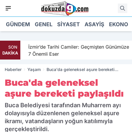
GÜNDEM
GENEL
SIYASET
ASAYIŞ
EKONOM
il
İzmir’de Tarihi Camiler: Geçmişten Günümüze
SON
DAKİKA
7 Önemli Eser
Haberler
Yaşam
Buca'da geleneksel aşure bereketi
paylaşıldı
Buca'da geleneksel
aşure bereketi paylaşıldı
Buca Belediyesi tarafından Muharrem ayı
dolayısıyla düzenlenen geleneksel aşure
ikramı, vatandaşların yoğun katılımıyla
gerçekleştirildi.