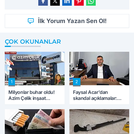
İlk Yorum Yazan Sen Ol!
ÇOK OKUNANLAR
1
2
Milyonlar buhar oldu!
Faysal Acar'dan
Azim Çelik inşaat
skandal açıklamalar:
mağduru ilk kez
'Haluk Levent
konuştu
peynircilerimizi de
kıskaca aldı, müdahale
ettik'