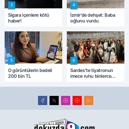
3
4
Sigara içenlere kötü
İzmir’de dehşet: Baba
haber!
oğlunu vurdu
5
6
O görüntülerin bedeli
Sardes'te tiyatronun
200 bin TL
imece ruhu binlerce
yıllık tarihle buluştu