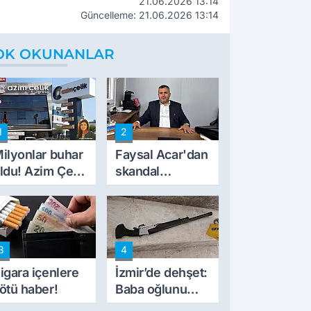
21.06.2026 13:14
Güncelleme: 21.06.2026 13:14
OK OKUNANLAR
1
2
ilyonlar buhar
Faysal Acar'dan
ldu! Azim Çelik
skandal
nşaat mağduru
açıklamalar:
lk kez konuştu
'Haluk Levent
peynircilerimizi
de kıskaca aldı,
3
4
müdahale ettik'
igara içenlere
İzmir’de dehşet:
ötü haber!
Baba oğlunu
vurdu