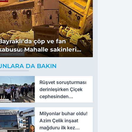
Bayraklı'da çöp ve fan
kabusu: Mahalle sakinleri
isyan etti
UNLARA DA BAKIN
Rüşvet soruşturması
derinleşirken Çiçek
cephesinden
'montaj' savunması
Milyonlar buhar oldu!
Azim Çelik inşaat
mağduru ilk kez