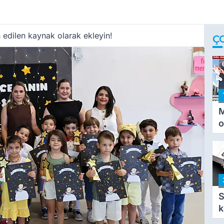
 edilen kaynak olarak ekleyin!
Ç
M
o
i
i
S
k