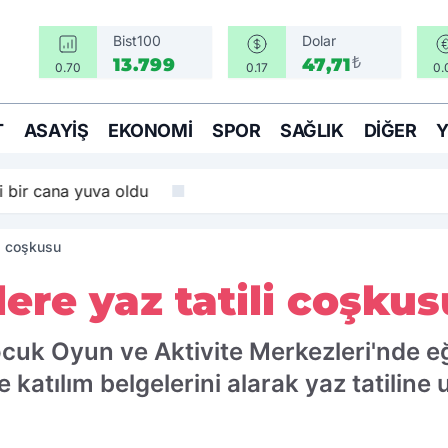
Bist100
Dolar
₺
13.799
47,71
0.70
0.17
0.
T
ASAYIŞ
EKONOMI
SPOR
SAĞLIK
DIĞER
i bir cana yuva oldu
li coşkusu
ere yaz tatili coşkus
ocuk Oyun ve Aktivite Merkezleri'nde 
e katılım belgelerini alarak yaz tatiline 