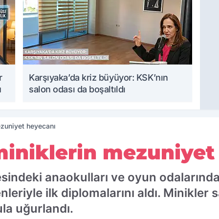
r
Karşıyaka’da kriz büyüyor: KSK’nın
u
salon odası da boşaltıldı
ezuniyet heyecanı
miniklerin mezuniyet
sindeki anaokulları ve oyun odalarında
riyle ilk diplomalarını aldı. Minikler s
ula uğurlandı.