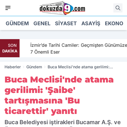
GÜNDEM
GENEL
SIYASET
ASAYIŞ
EKONOM
hil
İzmir’de Tarihi Camiler: Geçmişten Günümüze
SON
DAKİKA
7 Önemli Eser
Haberler
Gündem
Buca Meclisi'nde atama gerilimi:
'Şaibe' tartışmasına 'Bu ticarettir' yanıtı
Buca Meclisi'nde atama
gerilimi: 'Şaibe'
tartışmasına 'Bu
ticarettir' yanıtı
Buca Belediyesi iştirakleri Bucamar A.Ş. ve