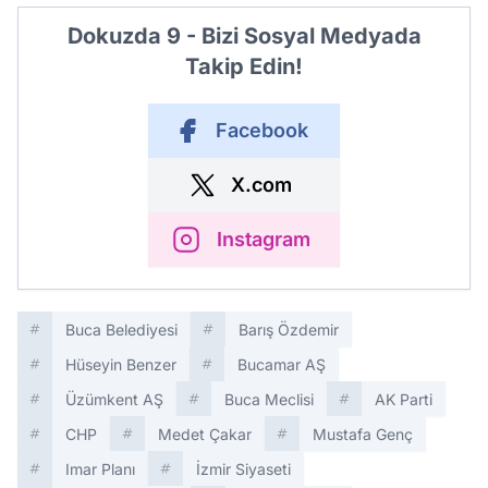
Dokuzda 9 - Bizi Sosyal Medyada
Takip Edin!
Facebook
X.com
Instagram
Buca Belediyesi
Barış Özdemir
Hüseyin Benzer
Bucamar AŞ
Üzümkent AŞ
Buca Meclisi
AK Parti
CHP
Medet Çakar
Mustafa Genç
Imar Planı
İzmir Siyaseti