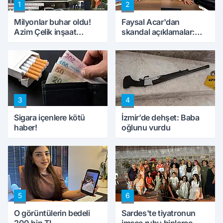
1
2
Milyonlar buhar oldu!
Faysal Acar'dan
Azim Çelik inşaat
skandal açıklamalar:
mağduru ilk kez
'Haluk Levent
konuştu
peynircilerimizi de
kıskaca aldı, müdahale
ettik'
3
4
Sigara içenlere kötü
İzmir’de dehşet: Baba
haber!
oğlunu vurdu
5
6
O görüntülerin bedeli
Sardes'te tiyatronun