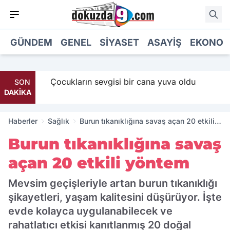
GÜNDEM
GENEL
SIYASET
ASAYIŞ
EKONOM
 Maaş
Çocukların sevgisi bir cana yuva oldu
SON
DAKİKA
Haberler
Sağlık
Burun tıkanıklığına savaş açan 20 etkili
yöntem
Burun tıkanıklığına savaş
açan 20 etkili yöntem
Mevsim geçişleriyle artan burun tıkanıklığı
şikayetleri, yaşam kalitesini düşürüyor. İşte
evde kolayca uygulanabilecek ve
rahatlatıcı etkisi kanıtlanmış 20 doğal