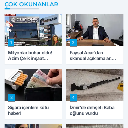
ÇOK OKUNANLAR
1
2
Milyonlar buhar oldu!
Faysal Acar'dan
Azim Çelik inşaat
skandal açıklamalar:
mağduru ilk kez
'Haluk Levent
konuştu
peynircilerimizi de
kıskaca aldı, müdahale
ettik'
3
4
Sigara içenlere kötü
İzmir’de dehşet: Baba
haber!
oğlunu vurdu