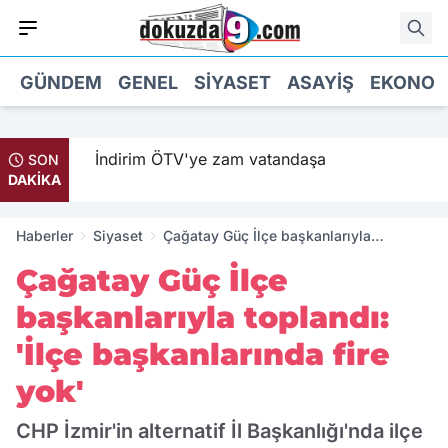
GÜNDEM
GENEL
SIYASET
ASAYIŞ
EKONOM
ildi
İndirim ÖTV'ye zam vatandaşa
SON
DAKİKA
Haberler
Siyaset
Çağatay Güç İlçe başkanlarıyla
toplandı: 'İlçe başkanlarında fire yok'
Çağatay Güç İlçe
başkanlarıyla toplandı:
'İlçe başkanlarında fire
yok'
CHP İzmir'in alternatif İl Başkanlığı'nda ilçe