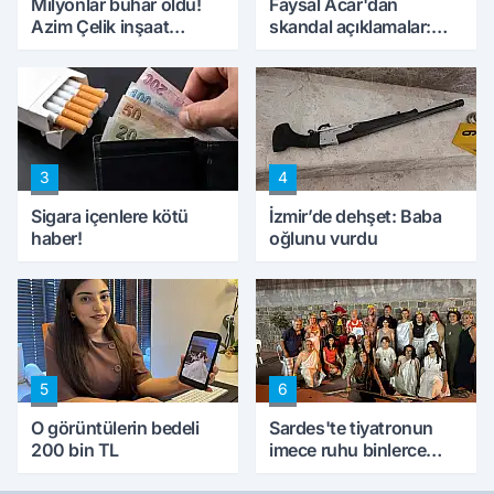
Milyonlar buhar oldu!
Faysal Acar'dan
Azim Çelik inşaat
skandal açıklamalar:
mağduru ilk kez
'Haluk Levent
konuştu
peynircilerimizi de
kıskaca aldı, müdahale
ettik'
3
4
Sigara içenlere kötü
İzmir’de dehşet: Baba
haber!
oğlunu vurdu
5
6
O görüntülerin bedeli
Sardes'te tiyatronun
200 bin TL
imece ruhu binlerce
yıllık tarihle buluştu