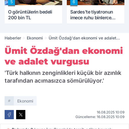
5
6
O görüntülerin bedeli
Sardes'te tiyatronun
200 bin TL
imece ruhu binlerce
yıllık tarihle buluştu
Haberler
Ekonomi
Ümit Özdağ'dan ekonomi ve adalet
vurgusu
Ümit Özdağ'dan ekonomi
ve adalet vurgusu
'Türk halkının zenginlikleri küçük bir azınlık
tarafından acımasızca sömürülüyor.'
Ekonomi
16.08.2025 10:09
Güncelleme: 16.08.2025 10:09