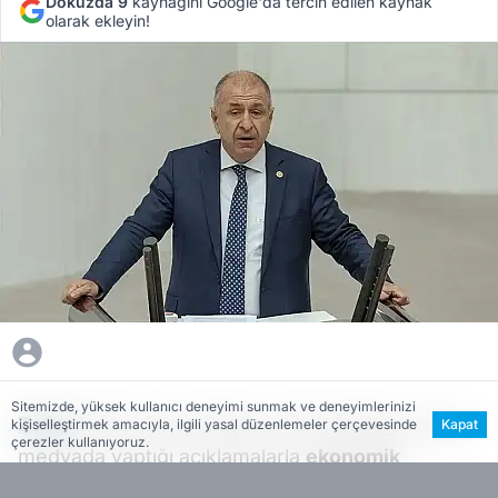
Dokuzda 9
kaynağını Google'da tercih edilen kaynak
olarak ekleyin!
Sitemizde, yüksek kullanıcı deneyimi sunmak ve deneyimlerinizi
Zafer
Partisi Genel Başkanı Ümit Özdağ, sosyal
kişiselleştirmek amacıyla, ilgili yasal düzenlemeler çerçevesinde
Kapat
çerezler kullanıyoruz.
medyada yaptığı açıklamalarla
ekonomik
adaletsizliğe dikkat çekti. Özdağ, Türkiye’nin