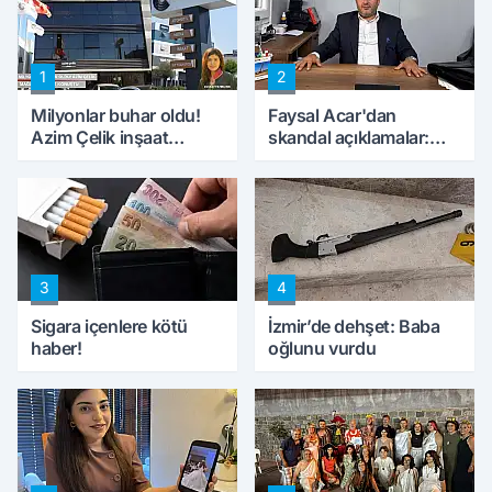
1
2
Milyonlar buhar oldu!
Faysal Acar'dan
Azim Çelik inşaat
skandal açıklamalar:
mağduru ilk kez
'Haluk Levent
konuştu
peynircilerimizi de
kıskaca aldı, müdahale
ettik'
3
4
Sigara içenlere kötü
İzmir’de dehşet: Baba
haber!
oğlunu vurdu