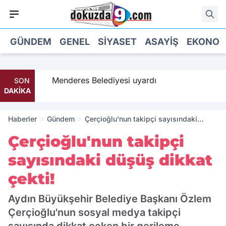
GÜNDEM
GENEL
SIYASET
ASAYIŞ
EKONOM
a geldi
Menderes Belediyesi uyardı
SON
DAKİKA
Haberler
Gündem
Çerçioğlu'nun takipçi sayısındaki
düşüş dikkat çekti!
Çerçioğlu'nun takipçi
sayısındaki düşüş dikkat
çekti!
Aydın Büyükşehir Belediye Başkanı Özlem
Çerçioğlu'nun sosyal medya takipçi