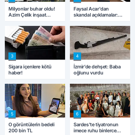
Milyonlar buhar oldu!
Faysal Acar'dan
Azim Çelik inşaat
skandal açıklamalar:
mağduru ilk kez
'Haluk Levent
konuştu
peynircilerimizi de
kıskaca aldı, müdahale
ettik'
3
4
Sigara içenlere kötü
İzmir’de dehşet: Baba
haber!
oğlunu vurdu
5
6
O görüntülerin bedeli
Sardes'te tiyatronun
200 bin TL
imece ruhu binlerce