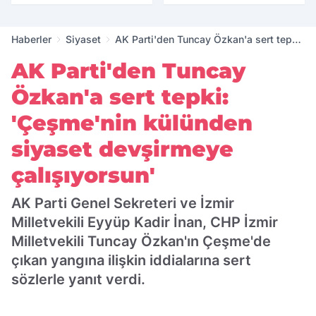
yıllık tarihle buluştu
Haberler
Siyaset
AK Parti'den Tuncay Özkan'a sert tepki:
'Çeşme'nin külünden siyaset
AK Parti'den Tuncay
devşirmeye çalışıyorsun'
Özkan'a sert tepki:
'Çeşme'nin külünden
siyaset devşirmeye
çalışıyorsun'
AK Parti Genel Sekreteri ve İzmir
Milletvekili Eyyüp Kadir İnan, CHP İzmir
Milletvekili Tuncay Özkan'ın Çeşme'de
çıkan yangına ilişkin iddialarına sert
sözlerle yanıt verdi.