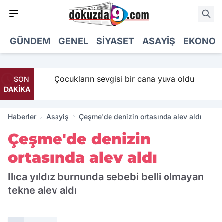
GÜNDEM
GENEL
SIYASET
ASAYIŞ
EKONOM
 Maaş
Çocukların sevgisi bir cana yuva oldu
SON
DAKİKA
Haberler
Asayiş
Çeşme'de denizin ortasında alev aldı
Çeşme'de denizin
ortasında alev aldı
Ilıca yıldız burnunda sebebi belli olmayan
tekne alev aldı