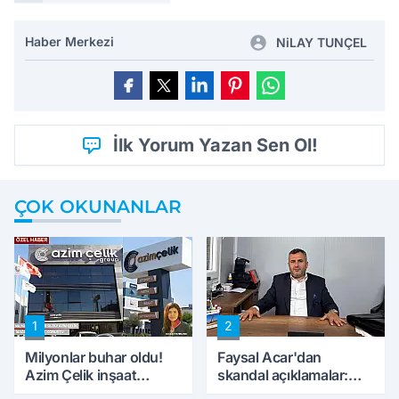
Haber Merkezi
NiLAY TUNÇEL
İlk Yorum Yazan Sen Ol!
ÇOK OKUNANLAR
1
2
Milyonlar buhar oldu!
Faysal Acar'dan
Azim Çelik inşaat
skandal açıklamalar:
mağduru ilk kez
'Haluk Levent