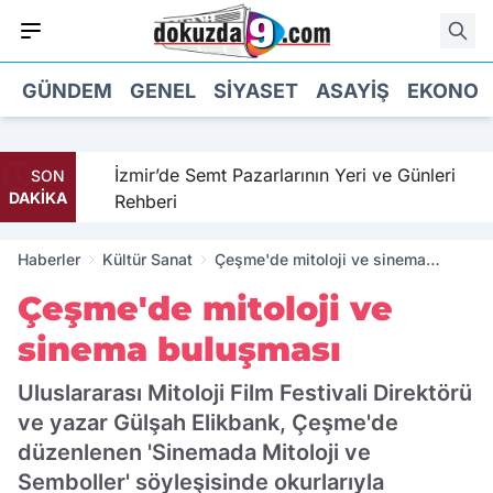
GÜNDEM
GENEL
SIYASET
ASAYIŞ
EKONOM
İzmir’de Semt Pazarlarının Yeri ve Günleri
SON
DAKİKA
Rehberi
Haberler
Kültür Sanat
Çeşme'de mitoloji ve sinema
buluşması
Çeşme'de mitoloji ve
sinema buluşması
Uluslararası Mitoloji Film Festivali Direktörü
ve yazar Gülşah Elikbank, Çeşme'de
düzenlenen 'Sinemada Mitoloji ve
Semboller' söyleşisinde okurlarıyla