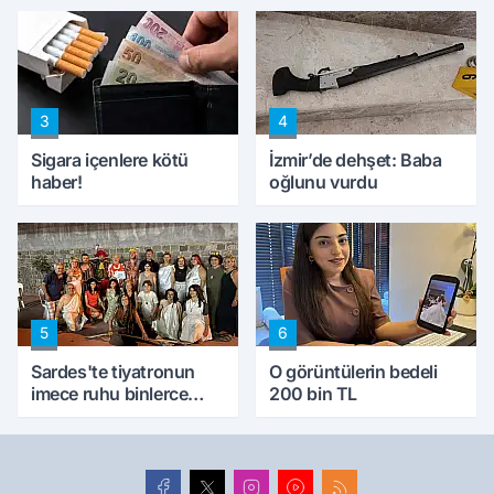
konuştu
peynircilerimizi de
kıskaca aldı, müdahale
ettik'
3
4
Sigara içenlere kötü
İzmir’de dehşet: Baba
haber!
oğlunu vurdu
5
6
Sardes'te tiyatronun
O görüntülerin bedeli
imece ruhu binlerce
200 bin TL
yıllık tarihle buluştu