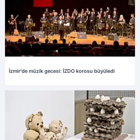
İzmir’de müzik gecesi: İZDO korosu büyüledi