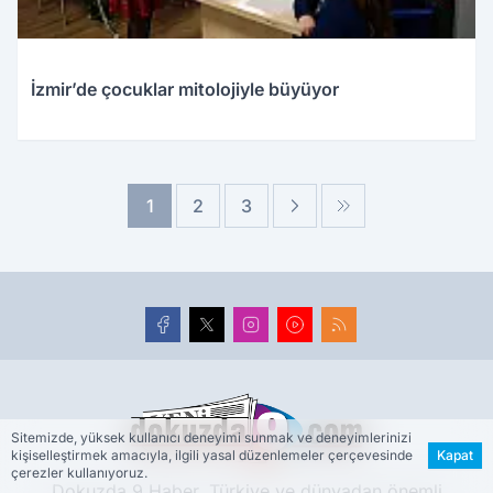
İzmir’de çocuklar mitolojiyle büyüyor
1
2
3
Sitemizde, yüksek kullanıcı deneyimi sunmak ve deneyimlerinizi
kişiselleştirmek amacıyla, ilgili yasal düzenlemeler çerçevesinde
Kapat
çerezler kullanıyoruz.
Dokuzda 9 Haber, Türkiye ve dünyadan önemli