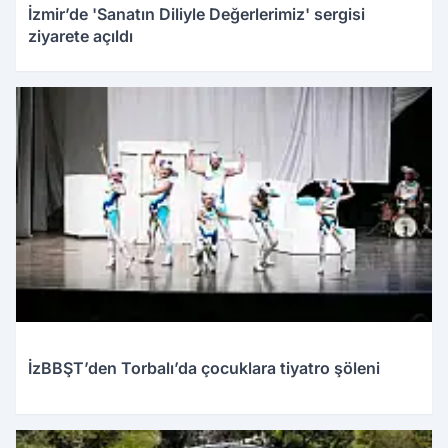
İzmir’de 'Sanatın Diliyle Değerlerimiz' sergisi
ziyarete açıldı
İzBBŞT’den Torbalı’da çocuklara tiyatro şöleni