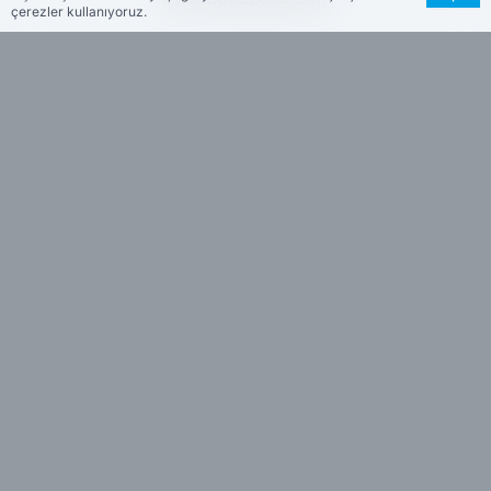
çerezler kullanıyoruz.
Hakkımızda
Künye
Reklam
Kullanım Koşulları
Gizlilik Politikası
Çerez Politikası
KVKK Metni
İletişim Bilgileri
Aşkı, ihaneti ve tutkuyu taşlara fısıldadı - Kültür Sanat
Haber Yazılımı:
Medya İnternet
-
Kulga Haber Yazılımı
v26.7.3