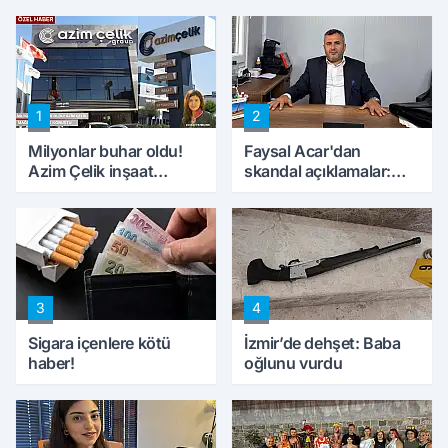
1
2
Milyonlar buhar oldu!
Faysal Acar'dan
Azim Çelik inşaat
skandal açıklamalar:
mağduru ilk kez
'Haluk Levent
konuştu
peynircilerimizi de
kıskaca aldı, müdahale
ettik'
3
4
Sigara içenlere kötü
İzmir’de dehşet: Baba
haber!
oğlunu vurdu