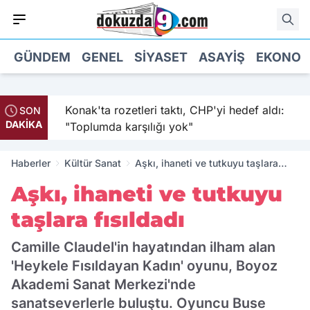
GÜNDEM
GENEL
SIYASET
ASAYIŞ
EKONOM
sıkıştı:
Konak'ta rozetleri taktı, CHP'yi hedef aldı:
SON
DAKİKA
 kabul
"Toplumda karşılığı yok"
Haberler
Kültür Sanat
Aşkı, ihaneti ve tutkuyu taşlara
fısıldadı
Aşkı, ihaneti ve tutkuyu
taşlara fısıldadı
Camille Claudel'in hayatından ilham alan
'Heykele Fısıldayan Kadın' oyunu, Boyoz
Akademi Sanat Merkezi'nde
sanatseverlerle buluştu. Oyuncu Buse