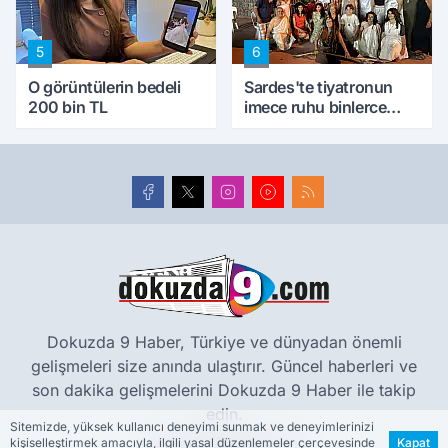
5
6
O görüntülerin bedeli
Sardes'te tiyatronun
200 bin TL
imece ruhu binlerce
yıllık tarihle buluştu
Dokuzda 9 Haber, Türkiye ve dünyadan önemli
gelişmeleri size anında ulaştırır. Güncel haberleri ve
son dakika gelişmelerini Dokuzda 9 Haber ile takip
edin.
Sitemizde, yüksek kullanıcı deneyimi sunmak ve deneyimlerinizi
kişiselleştirmek amacıyla, ilgili yasal düzenlemeler çerçevesinde
Kapat
www.dokuzda9.com