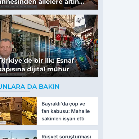
annesinden ailelere altın
tavsiyeler
Türkiye'de bir ilk: Esnaf
kapısına dijital mühür
UNLARA DA BAKIN
Bayraklı'da çöp ve
fan kabusu: Mahalle
sakinleri isyan etti
Rüşvet soruşturması