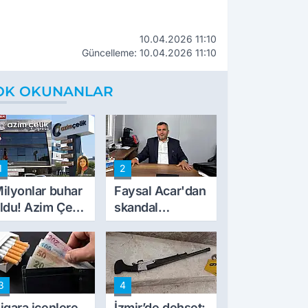
10.04.2026 11:10
Güncelleme: 10.04.2026 11:10
OK OKUNANLAR
1
2
ilyonlar buhar
Faysal Acar'dan
ldu! Azim Çelik
skandal
nşaat mağduru
açıklamalar:
lk kez konuştu
'Haluk Levent
peynircilerimizi
de kıskaca aldı,
3
4
müdahale ettik'
igara içenlere
İzmir’de dehşet: