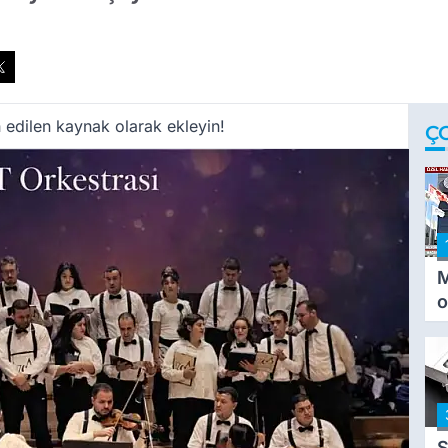
 edilen kaynak olarak ekleyin!
Ç
M
o
i
i
S