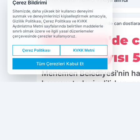
Çerez Bildirimi
Sitemizde, daha yüksek bir kullanıcı deneyimi
sunmak ve deneyimlerinizi kişiselleştirmek amacıyla,
Gizlilik Politikası, Çerez Politikası ve KVKK
Haberler
Yaşam
Menemen'de can dostlara k
Aydınlatma Metni sayfalarında belirtilen maddelerle
sınırlı olmak üzere ve ilgili yasal düzenlemeler
Menemen'de ca
çerçevesinde çerezler kullanıyoruz.
Çerez Politikası
KVKK Metni
Tedavi sayısı 5
Tüm Çerezleri Kabul Et
Menemen Belediyesi'nin hay
hayvanı tedavi edilirken, g
PAYLAŞ
Menemen
Belediyesi
Dokuzda 9
kaynağını Google'da tercih