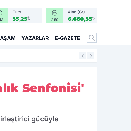
Euro
Altın (Gr)
₺
₺
55,25
6.660,55
43
2.59
YAŞAM
YAZARLAR
E-GAZETE
17:17
Türkiye, Suudi Ara
lık Senfonisi'
rleştirici gücüyle