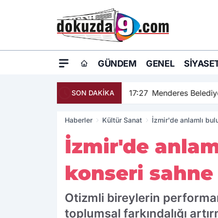
GÜNDEM
GENEL
SIYASE
17:27
Menderes Belediye
SON DAKİKA
Haberler
Kültür Sanat
İzmir'de anlamlı bul
İzmir'de anlam
konseri sahne
Otizmli bireylerin performa
toplumsal farkındalığı artı