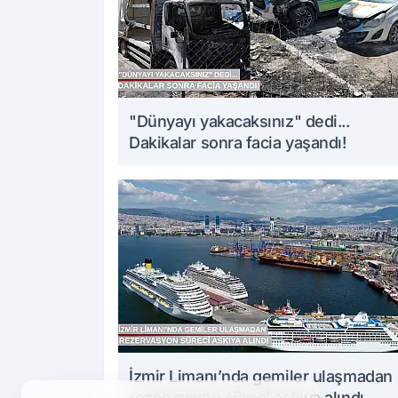
"Dünyayı yakacaksınız" dedi...
Dakikalar sonra facia yaşandı!
İzmir Limanı’nda gemiler ulaşmadan
rezervasyon süreci askıya alındı