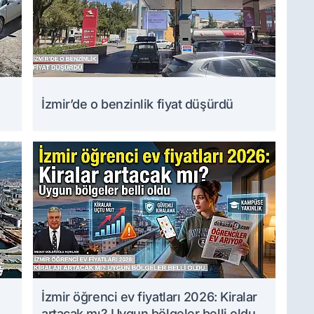
İzmir’de o benzinlik fiyat düşürdü
İzmir öğrenci ev fiyatları 2026: Kiralar
artacak mı? Uygun bölgeler belli oldu