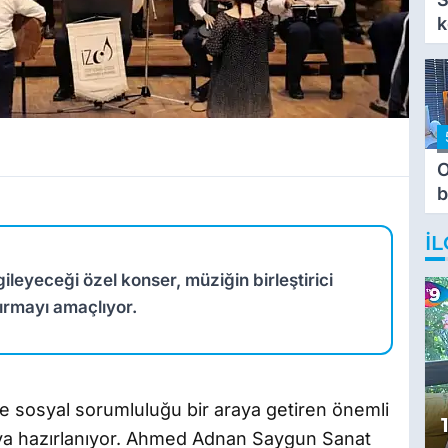
k
O
b
T
İL
ileyeceği özel konser, müziğin birleştirici
tırmayı amaçlıyor.
ve sosyal sorumluluğu bir araya getiren önemli
maya hazırlanıyor. Ahmed Adnan Saygun Sanat