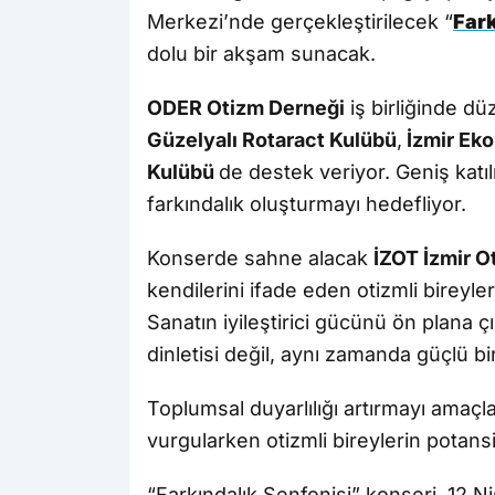
Merkezi’nde gerçekleştirilecek “
Fark
dolu bir akşam sunacak.
ODER Otizm Derneği
iş birliğinde d
Güzelyalı Rotaract Kulübü
,
İzmir Eko
Kulübü
de destek veriyor. Geniş kat
farkındalık oluşturmayı hedefliyor.
Konserde sahne alacak
İZOT İzmir O
kendilerini ifade eden otizmli bireyl
Sanatın iyileştirici gücünü ön plana çı
dinletisi değil, aynı zamanda güçlü b
Toplumsal duyarlılığı artırmayı amaçl
vurgularken otizmli bireylerin potansi
“Farkındalık Senfonisi” konseri, 12 