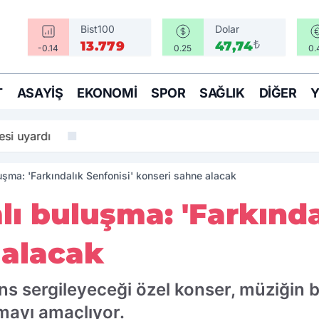
Bist100
Dolar
₺
13.779
47,74
-0.14
0.25
0.
T
ASAYIŞ
EKONOMI
SPOR
SAĞLIK
DIĞER
si uyardı
uşma: 'Farkındalık Senfonisi' konseri sahne alacak
lı buluşma: 'Farkında
 alacak
ns sergileyeceği özel konser, müziğin bi
rmayı amaçlıyor.