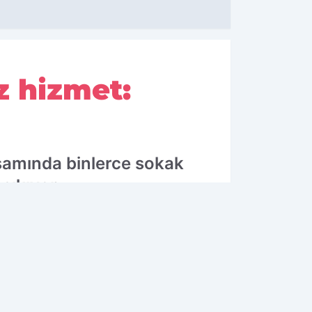
z hizmet:
samında binlerce sokak
çıkıyor.
10.04.2026 09:59
Güncelleme: 10.04.2026 09:59
OK OKUNANLAR