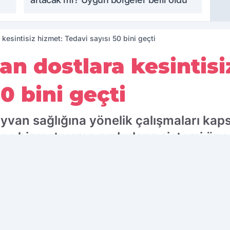
esintisiz hizmet: Tedavi sayısı 50 bini geçti
n dostlara kesintisi
0 bini geçti
van sağlığına yönelik çalışmaları kap
ece hizmet veren ambulans sistemi öne 
 edilen kaynak olarak ekleyin!
Ç