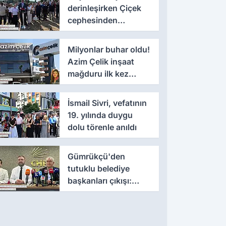
derinleşirken Çiçek
cephesinden
'montaj' savunması
Milyonlar buhar oldu!
Azim Çelik inşaat
mağduru ilk kez
konuştu
İsmail Sivri, vefatının
19. yılında duygu
dolu törenle anıldı
Gümrükçü'den
tutuklu belediye
başkanları çıkışı:
'Yıllarca iddianame
beklenmemeli'