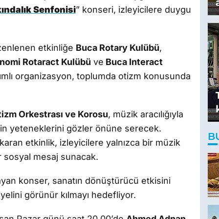
ındalık Senfonisi
” konseri, izleyicilere duygu
üzenlenen etkinliğe
Buca Rotary Kulübü
,
nomi Rotaract Kulübü
ve
Buca Interact
ılımlı organizasyon, toplumda otizm konusunda
tizm Orkestrası ve Korosu
, müzik aracılığıyla
erin yeteneklerini gözler önüne serecek.
B
karan etkinlik, izleyicilere yalnızca bir müzik
ir sosyal mesaj sunacak.
ayan konser, sanatın dönüştürücü etkisini
yelini görünür kılmayı hedefliyor.
Nisan Pazar günü saat 20.00’de
Ahmed Adnan