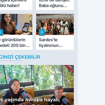
ötü haber!
Baba oğlunu
vurdu
5
6
 görüntülerin
Sardes'te
edeli 200 bin
tiyatronun
L
imece ruhu
GINIZI ÇEKEBILIR
binlerce yıllık
tarihle buluştu
16 yaşında Avrupa hayali,