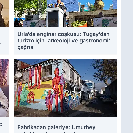
Urla’da enginar coşkusu: Tugay’dan
turizm için 'arkeoloji ve gastronomi'
r
çağrısı
:
Fabrikadan galeriye: Umurbey