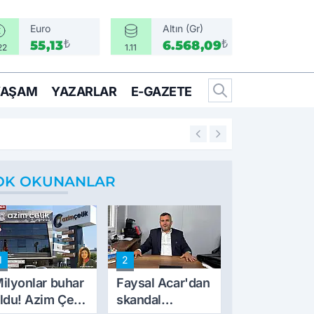
Euro
Altın (Gr)
₺
₺
55,13
6.568,09
22
1.11
YAŞAM
YAZARLAR
E-GAZETE
17:21
CHP Gençlik MYK's
OK OKUNANLAR
1
2
ilyonlar buhar
Faysal Acar'dan
ldu! Azim Çelik
skandal