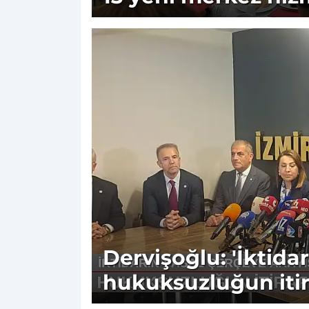
Dervişoğlu: 'İktida
hukuksuzluğun itira