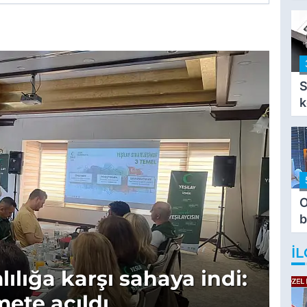
i
i
S
k
O
b
T
İL
lılığa karşı sahaya indi:
mete açıldı