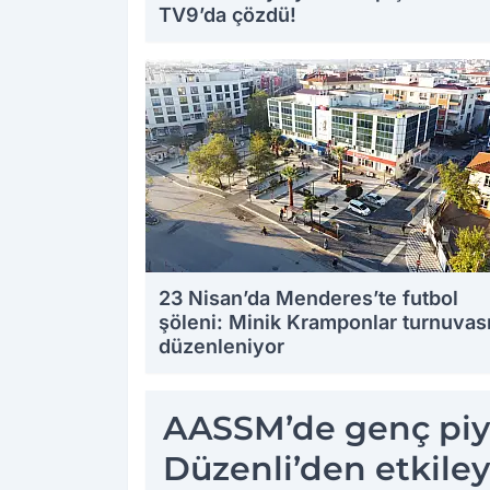
TV9’da çözdü!
23 Nisan’da Menderes’te futbol
şöleni: Minik Kramponlar turnuvas
düzenleniyor
AASSM’de genç piya
Düzenli’den etkileyi