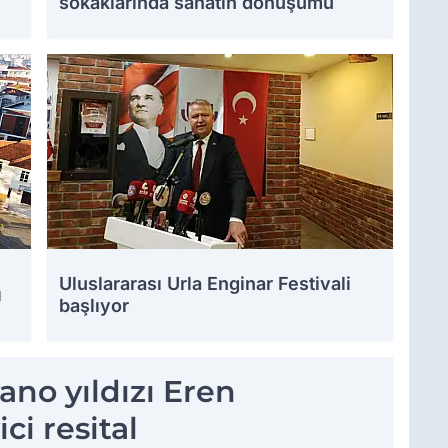
sokaklarında sanatın dönüşümü
Uluslararası Urla Enginar Festivali
ı
başlıyor
no yıldızı Eren
ci resital