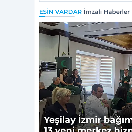
ESİN VARDAR
İmzalı Haberler
Yeşilay İzmir bağım
13 yeni merkez hiz