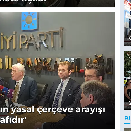
rın yasal çerçeve arayışı
fıdır'
B