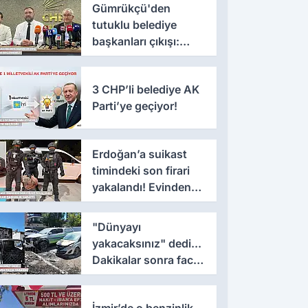
Gümrükçü'den
tutuklu belediye
başkanları çıkışı:
'Yıllarca iddianame
beklenmemeli'
3 CHP’li belediye AK
Parti’ye geçiyor!
Erdoğan’a suikast
timindeki son firari
yakalandı! Evinden
çıkanlar şaşkınlık
yarattı
"Dünyayı
yakacaksınız" dedi...
Dakikalar sonra facia
yaşandı!
İzmir’de o benzinlik