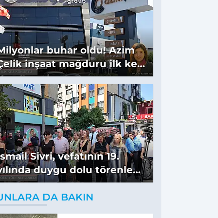
Milyonlar buhar oldu! Azim
Çelik inşaat mağduru ilk kez
konuştu
İsmail Sivri, vefatının 19.
yılında duygu dolu törenle
anıldı
UNLARA DA BAKIN