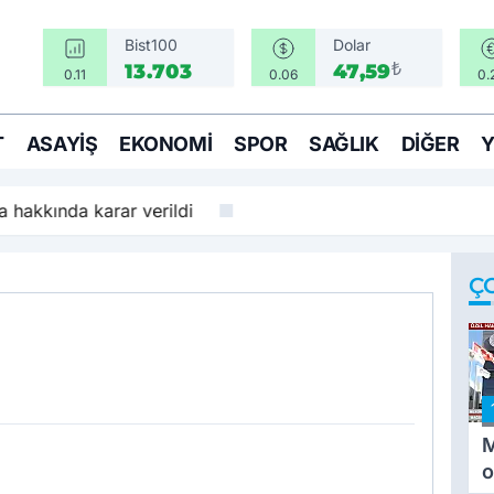
Bist100
Dolar
₺
13.703
47,59
0.11
0.06
0.
T
ASAYIŞ
EKONOMI
SPOR
SAĞLIK
DIĞER
 hakkında karar verildi
Ç
M
o