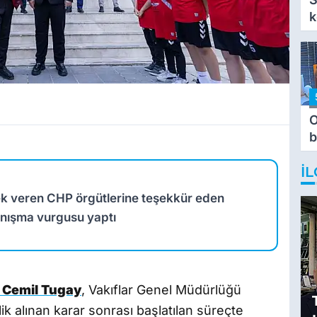
k
O
b
T
İL
ek veren CHP örgütlerine teşekkür eden
anışma vurgusu yaptı
ı Cemil Tugay
, Vakıflar Genel Müdürlüğü
ik alınan karar sonrası başlatılan süreçte