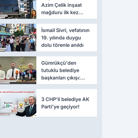
Azim Çelik inşaat
mağduru ilk kez
konuştu
İsmail Sivri, vefatının
19. yılında duygu
dolu törenle anıldı
Gümrükçü'den
tutuklu belediye
başkanları çıkışı:
'Yıllarca iddianame
beklenmemeli'
3 CHP’li belediye AK
Parti’ye geçiyor!