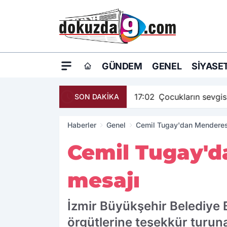
GÜNDEM
GENEL
SIYASE
17:02
Çocukların sevgisi 
SON DAKİKA
Haberler
Genel
Cemil Tugay'dan Menderes'
Cemil Tugay'd
mesajı
İzmir Büyükşehir Belediye 
örgütlerine teşekkür turun