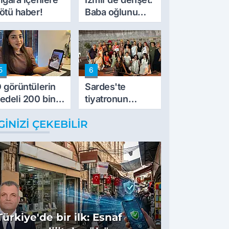
ötü haber!
Baba oğlunu
vurdu
5
6
 görüntülerin
Sardes'te
edeli 200 bin
tiyatronun
L
imece ruhu
GINIZI ÇEKEBILIR
binlerce yıllık
tarihle buluştu
Türkiye'de bir ilk: Esnaf