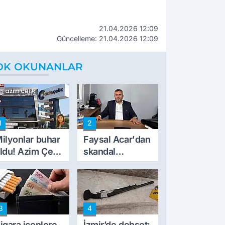
21.04.2026 12:09
Güncelleme: 21.04.2026 12:09
OK OKUNANLAR
1
2
ilyonlar buhar
Faysal Acar'dan
ldu! Azim Çelik
skandal
nşaat mağduru
açıklamalar:
lk kez konuştu
'Haluk Levent
peynircilerimizi
de kıskaca aldı,
3
4
müdahale ettik'
igara içenlere
İzmir’de dehşet: