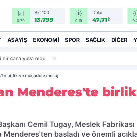
Bist100
Dolar
₺
13.799
47,71
0.70
0.19
0.
T
ASAYIŞ
EKONOMI
SPOR
SAĞLIK
DIĞER
bir cana yuva oldu
te birlik ve mücadele mesajı
an Menderes'te birli
Başkanı Cemil Tugay, Meslek Fabrikası d
a Menderes'ten başladı ve önemli açık