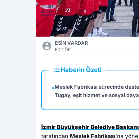
ESİN VARDAR
EDİTÖR
Haberin Özeti
Meslek Fabrikası sürecinde dest
•
Tugay, eşit hizmet ve sosyal day
İzmir Büyükşehir Belediye Başkan
tarafından
Meslek Fabrikası
’na yönel