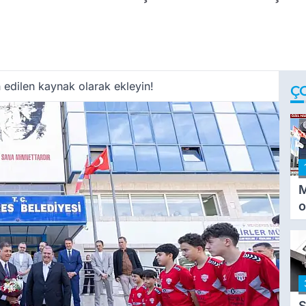
 edilen kaynak olarak ekleyin!
Ç
M
o
i
i
S