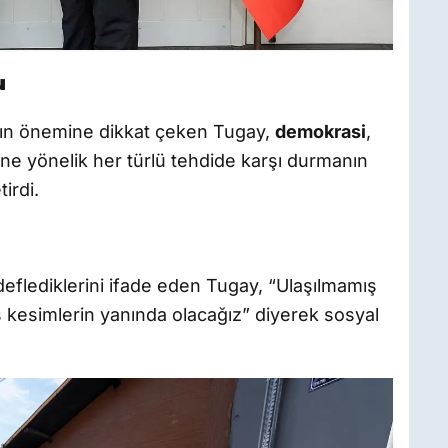
u
ın önemine dikkat çeken Tugay,
demokrasi
,
ine yönelik her türlü tehdide karşı durmanın
irdi.
ı
flediklerini ifade eden Tugay, “Ulaşılmamış
 kesimlerin yanında olacağız” diyerek sosyal