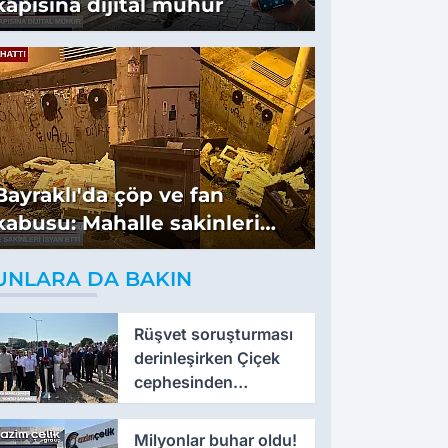
kapısına dijital mühür
Bayraklı'da çöp ve fan
kabusu: Mahalle sakinleri
isyan etti
UNLARA DA BAKIN
Rüşvet soruşturması
derinleşirken Çiçek
cephesinden
'montaj' savunması
Milyonlar buhar oldu!