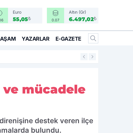
Euro
Altın (Gr)
₺
₺
55,05
6.497,02
06
0.07
YAŞAM
YAZARLAR
E-GAZETE
16:05
Bir Can İçin Sefer
k ve mücadele
irenişine destek veren ilçe
lamalarda bulundu.