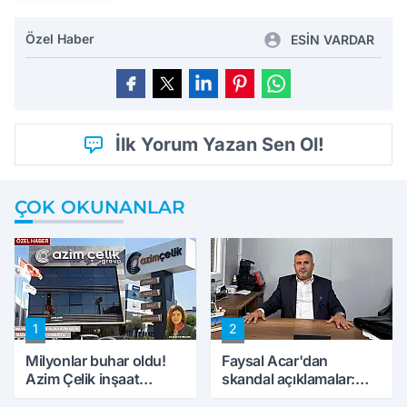
Özel Haber
ESİN VARDAR
İlk Yorum Yazan Sen Ol!
ÇOK OKUNANLAR
1
2
Milyonlar buhar oldu!
Faysal Acar'dan
Azim Çelik inşaat
skandal açıklamalar:
mağduru ilk kez
'Haluk Levent