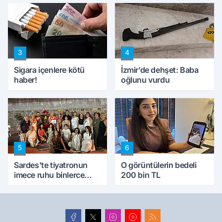
konuştu
peynircilerimizi de
kıskaca aldı, müdahale
ettik'
3
4
Sigara içenlere kötü
İzmir’de dehşet: Baba
haber!
oğlunu vurdu
5
6
Sardes'te tiyatronun
O görüntülerin bedeli
imece ruhu binlerce
200 bin TL
yıllık tarihle buluştu