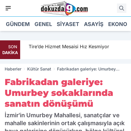
GÜNDEM
GENEL
SIYASET
ASAYIŞ
EKONOM
Tire’de Hizmet Mesaisi Hız Kesmiyor
SON
DAKİKA
Haberler
Kültür Sanat
Fabrikadan galeriye: Umurbey
sokaklarında sanatın dönüşümü
Fabrikadan galeriye:
Umurbey sokaklarında
sanatın dönüşümü
İzmir'in Umurbey Mahallesi, sanatçılar ve
mahalle sakinlerinin ortak çalışmasıyla açık