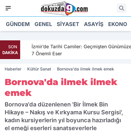
GÜNDEM
GENEL
SIYASET
ASAYIŞ
EKONOM
hil
İzmir’de Tarihi Camiler: Geçmişten Günümüze
SON
DAKİKA
7 Önemli Eser
Haberler
Kültür Sanat
Bornova'da ilmek ilmek emek
Bornova'da ilmek ilmek
emek
Bornova'da düzenlenen 'Bir İlmek Bin
Hikaye – Nakış ve Kırkyama Kursu Sergisi',
kadın kursiyerlerin yıl boyunca hazırladığı
el emeği eserleri sanatseverlerle