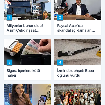
1
2
Milyonlar buhar oldu!
Faysal Acar'dan
Azim Çelik inşaat
skandal açıklamalar:
mağduru ilk kez
'Haluk Levent
konuştu
peynircilerimizi de
kıskaca aldı, müdahale
ettik'
3
4
Sigara içenlere kötü
İzmir’de dehşet: Baba
haber!
oğlunu vurdu