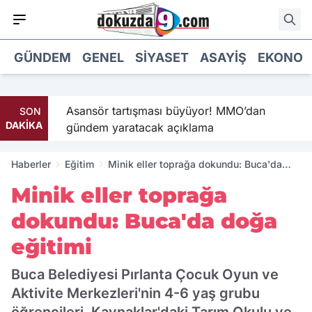
GÜNDEM
GENEL
SIYASET
ASAYIŞ
EKONOM
’in
Asansör tartışması büyüyor! MMO’dan
SON
DAKİKA
gündem yaratacak açıklama
Haberler
Eğitim
Minik eller toprağa dokundu: Buca'da
doğa eğitimi
Minik eller toprağa
dokundu: Buca'da doğa
eğitimi
Buca Belediyesi Pırlanta Çocuk Oyun ve
Aktivite Merkezleri'nin 4-6 yaş grubu