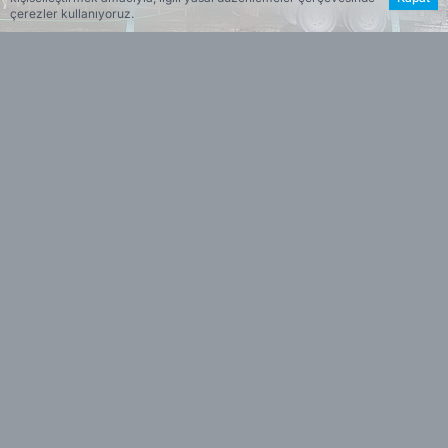
çerezler kullanıyoruz.
NiLAY TUNÇEL
Haberin Özeti
Çiğli Belediyesi Temizlik İşleri Müdürlüğü
•
ekipleri, Kurban Bayramı boyunca ilçe
genelinde kapsamlı temizlik çalışmaları
gerçekleştirdi. Kurban satış ve kesim
noktalarında görev yapan ekipler, düzenli
yıkama, süpürme ve dezenfeksiyon
işlemleriyle çevre temizliğini sağladı. Çöp
konteynerleri de detaylı şekilde temizlenip
dezenfekte edilirken, kötü koku ve çevre
kirliliğinin önüne geçildi. Gece geç saatlere