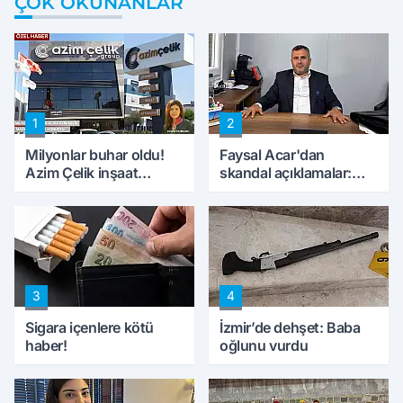
ÇOK OKUNANLAR
1
2
Milyonlar buhar oldu!
Faysal Acar'dan
Azim Çelik inşaat
skandal açıklamalar:
mağduru ilk kez
'Haluk Levent
konuştu
peynircilerimizi de
kıskaca aldı, müdahale
ettik'
3
4
Sigara içenlere kötü
İzmir’de dehşet: Baba
haber!
oğlunu vurdu