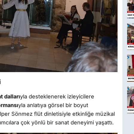
i
t dalları
yla desteklenerek izleyicilere
ormansı
yla anlatıya görsel bir boyut
lper Sönmez flüt dinletisiyle etkinliğe müzikal
lımcılara çok yönlü bir sanat deneyimi yaşattı.