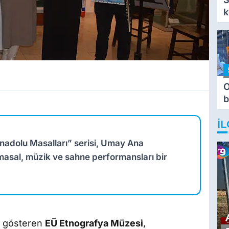
k
O
b
T
İL
Anadolu Masalları” serisi, Umay Ana
masal, müzik ve sahne performansları bir
t gösteren
EÜ Etnografya Müzesi
,