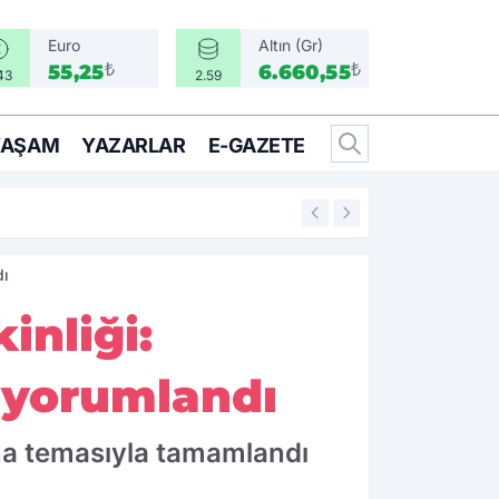
Euro
Altın (Gr)
₺
₺
55,25
6.660,55
43
2.59
YAŞAM
YAZARLAR
E-GAZETE
14:25
İzmir’in İlçeleri 
dı
inliği:
 yorumlandı
Ana temasıyla tamamlandı