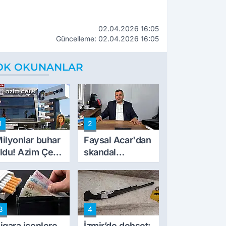
02.04.2026 16:05
Güncelleme: 02.04.2026 16:05
OK OKUNANLAR
1
2
ilyonlar buhar
Faysal Acar'dan
ldu! Azim Çelik
skandal
nşaat mağduru
açıklamalar:
lk kez konuştu
'Haluk Levent
peynircilerimizi
de kıskaca aldı,
3
4
müdahale ettik'
igara içenlere
İzmir’de dehşet: