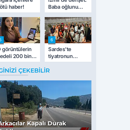
ötü haber!
Baba oğlunu
vurdu
5
6
 görüntülerin
Sardes'te
edeli 200 bin
tiyatronun
L
imece ruhu
GINIZI ÇEKEBILIR
binlerce yıllık
tarihle buluştu
Arkacılar Kapalı Durak