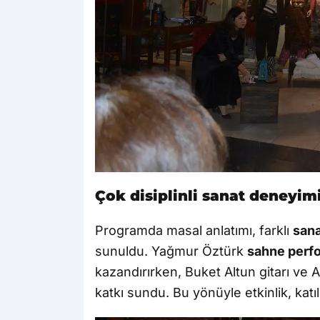
Çok disiplinli sanat deneyim
Programda masal anlatımı, farklı
sana
sunuldu. Yağmur Öztürk
sahne perf
kazandırırken, Buket Altun gitarı ve A
katkı sundu. Bu yönüyle etkinlik, katı