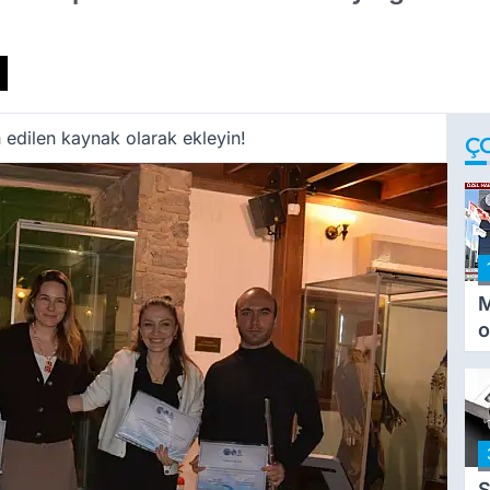
 edilen kaynak olarak ekleyin!
Ç
M
o
i
i
S