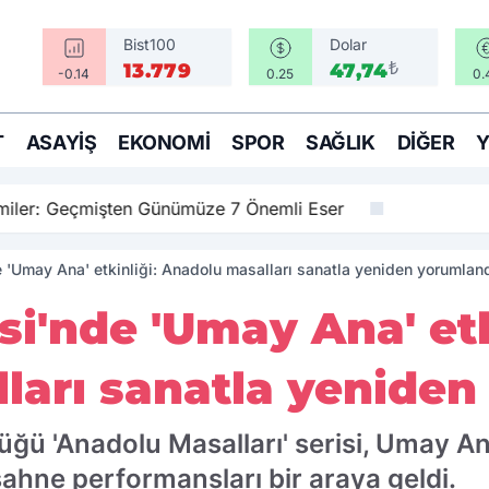
Bist100
Dolar
₺
13.779
47,74
-0.14
0.25
0.
T
ASAYIŞ
EKONOMI
SPOR
SAĞLIK
DIĞER
amiler: Geçmişten Günümüze 7 Önemli Eser
e 'Umay Ana' etkinliği: Anadolu masalları sanatla yeniden yorumlan
si'nde 'Umay Ana' etk
ları sanatla yeniden
tüğü 'Anadolu Masalları' serisi, Umay 
sahne performansları bir araya geldi.