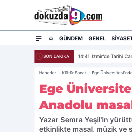
GÜNDEM
GENEL
SIYASE
14:41
İzmir’de Tarihi C
SON DAKİKA
Haberler
Kültür Sanat
Ege Üniversitesi'nd
Ege Üniversite
Anadolu masal
Yazar Semra Yeşil'in yürüt
etkinlikte masal, müzik ve 