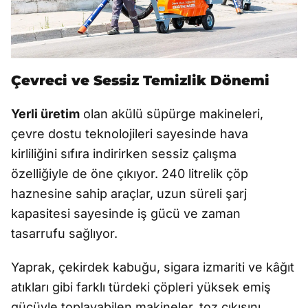
Çevreci ve Sessiz Temizlik Dönemi
Yerli üretim
olan akülü süpürge makineleri,
çevre dostu teknolojileri sayesinde hava
kirliliğini sıfıra indirirken sessiz çalışma
özelliğiyle de öne çıkıyor. 240 litrelik çöp
haznesine sahip araçlar, uzun süreli şarj
kapasitesi sayesinde iş gücü ve zaman
tasarrufu sağlıyor.
Yaprak, çekirdek kabuğu, sigara izmariti ve kâğıt
atıkları gibi farklı türdeki çöpleri yüksek emiş
gücüyle toplayabilen makineler, toz çıkışını