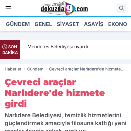
GÜNDEM
GENEL
SIYASET
ASAYIŞ
EKONOM
 geldi
Menderes Belediyesi uyardı
SON
DAKİKA
Haberler
Gündem
Çevreci araçlar Narlıdere'de hizmete
girdi
Çevreci araçlar
Narlıdere'de hizmete
girdi
Narlıdere Belediyesi, temizlik hizmetlerini
güçlendirmek amacıyla filosuna kattığı yeni