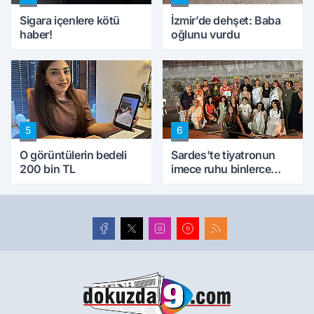
Sigara içenlere kötü
İzmir’de dehşet: Baba
haber!
oğlunu vurdu
5
6
O görüntülerin bedeli
Sardes'te tiyatronun
200 bin TL
imece ruhu binlerce
yıllık tarihle buluştu