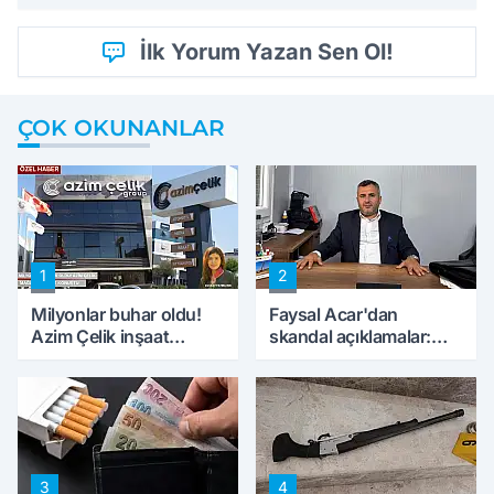
İlk Yorum Yazan Sen Ol!
ÇOK OKUNANLAR
1
2
Milyonlar buhar oldu!
Faysal Acar'dan
Azim Çelik inşaat
skandal açıklamalar:
mağduru ilk kez
'Haluk Levent
konuştu
peynircilerimizi de
kıskaca aldı, müdahale
ettik'
3
4