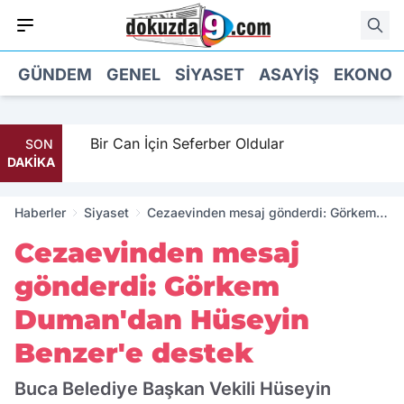
GÜNDEM
GENEL
SIYASET
ASAYIŞ
EKONOM
Bir Can İçin Seferber Oldular
SON
DAKİKA
Haberler
Siyaset
Cezaevinden mesaj gönderdi: Görkem
Duman'dan Hüseyin Benzer'e destek
Cezaevinden mesaj
gönderdi: Görkem
Duman'dan Hüseyin
Benzer'e destek
Buca Belediye Başkan Vekili Hüseyin