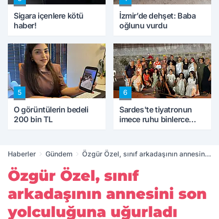
Sigara içenlere kötü
İzmir’de dehşet: Baba
haber!
oğlunu vurdu
5
6
O görüntülerin bedeli
Sardes'te tiyatronun
200 bin TL
imece ruhu binlerce
yıllık tarihle buluştu
Haberler
Gündem
Özgür Özel, sınıf arkadaşının annesini
son yolculuğuna uğurladı
Özgür Özel, sınıf
arkadaşının annesini son
yolculuğuna uğurladı