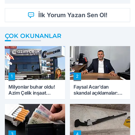
İlk Yorum Yazan Sen Ol!
ÇOK OKUNANLAR
1
2
Milyonlar buhar oldu!
Faysal Acar'dan
Azim Çelik inşaat
skandal açıklamalar:
mağduru ilk kez
'Haluk Levent
konuştu
peynircilerimizi de
kıskaca aldı, müdahale
ettik'
3
4