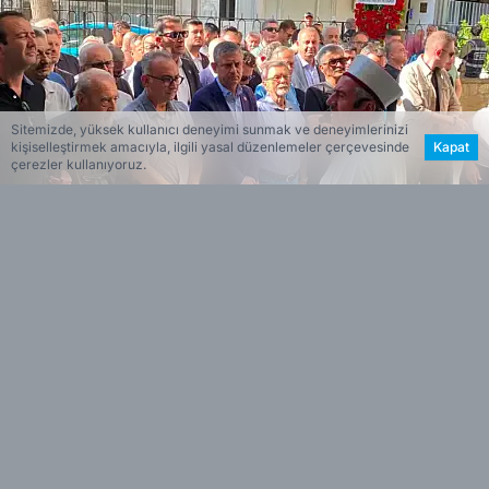
Sitemizde, yüksek kullanıcı deneyimi sunmak ve deneyimlerinizi
kişiselleştirmek amacıyla, ilgili yasal düzenlemeler çerçevesinde
Kapat
çerezler kullanıyoruz.
Haber Merkezi
Editöryal
Haberin Özeti
Cumhuriyet Halk Partisi (CHP) Genel Başkanı
•
Özgür Özel, Bornova Anadolu Lisesi’nden
sınıf arkadaşı Barış Gönülşen’in vefat eden