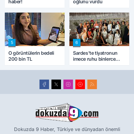
haber!
oğlunu vurdu
5
6
O görüntülerin bedeli
Sardes'te tiyatronun
200 bin TL
imece ruhu binlerce
yıllık tarihle buluştu
Dokuzda 9 Haber, Türkiye ve dünyadan önemli