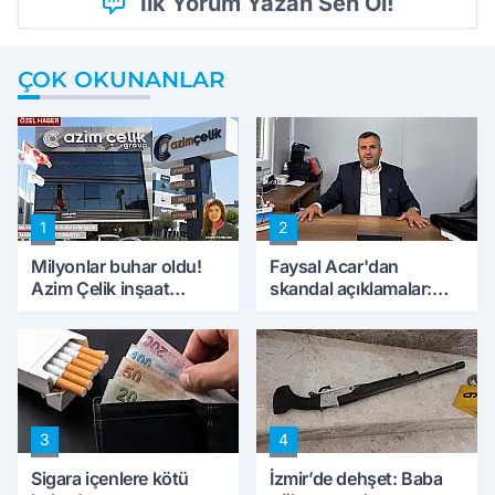
İlk Yorum Yazan Sen Ol!
ÇOK OKUNANLAR
1
2
Milyonlar buhar oldu!
Faysal Acar'dan
Azim Çelik inşaat
skandal açıklamalar:
mağduru ilk kez
'Haluk Levent
konuştu
peynircilerimizi de
kıskaca aldı, müdahale
ettik'
3
4
Sigara içenlere kötü
İzmir’de dehşet: Baba