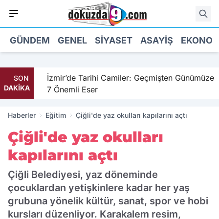
GÜNDEM
GENEL
SIYASET
ASAYIŞ
EKONOM
il
İzmir’de Tarihi Camiler: Geçmişten Günümüze
SON
DAKİKA
7 Önemli Eser
Haberler
Eğitim
Çiğli'de yaz okulları kapılarını açtı
Çiğli'de yaz okulları
kapılarını açtı
Çiğli Belediyesi, yaz döneminde
çocuklardan yetişkinlere kadar her yaş
grubuna yönelik kültür, sanat, spor ve hobi
kursları düzenliyor. Karakalem resim,