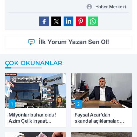
Haber Merkezi
İlk Yorum Yazan Sen Ol!
ÇOK OKUNANLAR
1
2
Milyonlar buhar oldu!
Faysal Acar'dan
Azim Çelik inşaat
skandal açıklamalar:
mağduru ilk kez
'Haluk Levent
konuştu
peynircilerimizi de