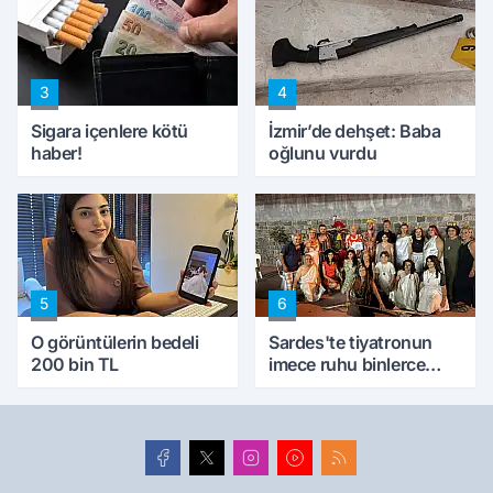
kıskaca aldı, müdahale
ettik'
3
4
Sigara içenlere kötü
İzmir’de dehşet: Baba
haber!
oğlunu vurdu
5
6
O görüntülerin bedeli
Sardes'te tiyatronun
200 bin TL
imece ruhu binlerce
yıllık tarihle buluştu