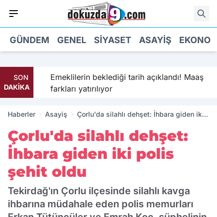
GÜNDEM
GENEL
SIYASET
ASAYIŞ
EKONOM
Emeklilerin beklediği tarih açıklandı! Maaş
SON
DAKİKA
farkları yatırılıyor
Haberler
Asayiş
Çorlu'da silahlı dehşet: İhbara giden iki
polis şehit oldu
Çorlu'da silahlı dehşet:
İhbara giden iki polis
şehit oldu
Tekirdağ'ın Çorlu ilçesinde silahlı kavga
ihbarına müdahale eden polis memurları