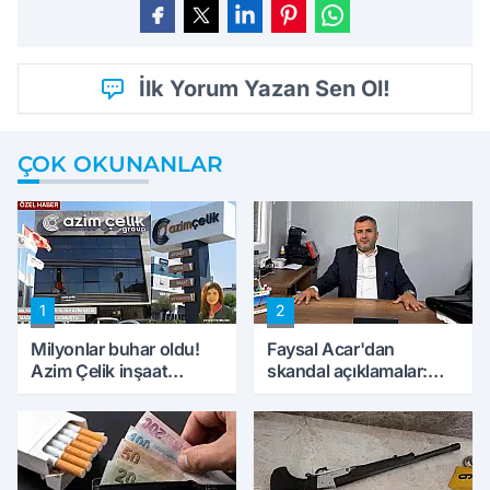
İlk Yorum Yazan Sen Ol!
ÇOK OKUNANLAR
1
2
Milyonlar buhar oldu!
Faysal Acar'dan
Azim Çelik inşaat
skandal açıklamalar:
mağduru ilk kez
'Haluk Levent
konuştu
peynircilerimizi de
kıskaca aldı, müdahale
ettik'