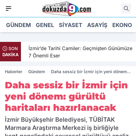
GÜNDEM
GENEL
SIYASET
ASAYIŞ
EKONOM
il
İzmir’de Tarihi Camiler: Geçmişten Günümüze
SON
DAKİKA
7 Önemli Eser
Haberler
Gündem
Daha sessiz bir İzmir için yeni dönem:
gürültü haritaları hazırlanacak
Daha sessiz bir İzmir için
yeni dönem: gürültü
haritaları hazırlanacak
İzmir Büyükşehir Belediyesi, TÜBİTAK
Marmara Araştırma Merkezi iş birliğiyle