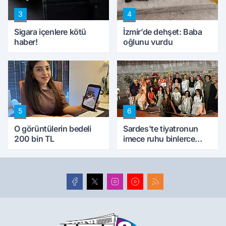
3
4
Sigara içenlere kötü
İzmir’de dehşet: Baba
haber!
oğlunu vurdu
5
6
O görüntülerin bedeli
Sardes'te tiyatronun
200 bin TL
imece ruhu binlerce
yıllık tarihle buluştu