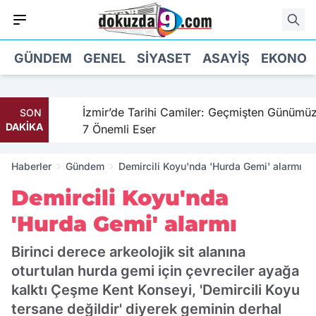
GÜNDEM
GENEL
SIYASET
ASAYIŞ
EKONOM
ahil
İzmir’de Tarihi Camiler: Geçmişten Günümüze
SON
DAKİKA
7 Önemli Eser
Haberler
Gündem
Demircili Koyu'nda 'Hurda Gemi' alarmı
Demircili Koyu'nda
'Hurda Gemi' alarmı
Birinci derece arkeolojik sit alanına
oturtulan hurda gemi için çevreciler ayağa
kalktı Çeşme Kent Konseyi, 'Demircili Koyu
tersane değildir' diyerek geminin derhal