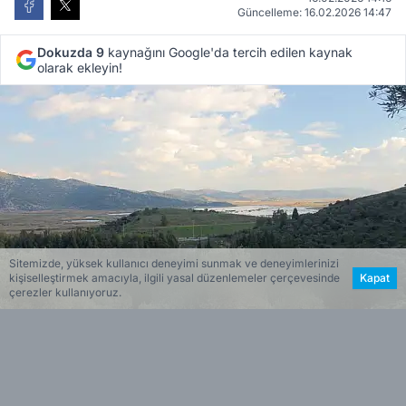
Güncelleme: 16.02.2026 14:47
Dokuzda 9
kaynağını Google'da tercih edilen kaynak
olarak ekleyin!
Sitemizde, yüksek kullanıcı deneyimi sunmak ve deneyimlerinizi
kişiselleştirmek amacıyla, ilgili yasal düzenlemeler çerçevesinde
Kapat
çerezler kullanıyoruz.
Haber Merkezi
Editöryal
DNZ Haber - Deniz Doğan'ın haberi /
İzmir’in