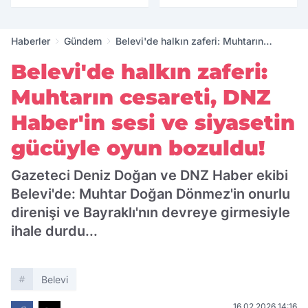
yıllık tarihle buluştu
Haberler
Gündem
Belevi'de halkın zaferi: Muhtarın
cesareti, DNZ Haber'in sesi ve
Belevi'de halkın zaferi:
siyasetin gücüyle oyun bozuldu!
Muhtarın cesareti, DNZ
Haber'in sesi ve siyasetin
gücüyle oyun bozuldu!
Gazeteci Deniz Doğan ve DNZ Haber ekibi
Belevi'de: Muhtar Doğan Dönmez'in onurlu
direnişi ve Bayraklı'nın devreye girmesiyle
ihale durdu...
Belevi
16.02.2026 14:16