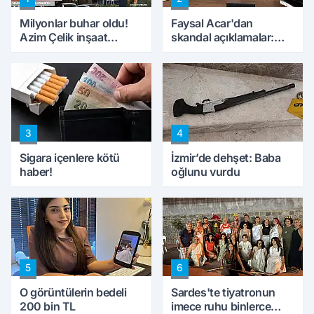
Milyonlar buhar oldu!
Faysal Acar'dan
Azim Çelik inşaat
skandal açıklamalar:
mağduru ilk kez
'Haluk Levent
konuştu
peynircilerimizi de
kıskaca aldı, müdahale
ettik'
3
4
Sigara içenlere kötü
İzmir’de dehşet: Baba
haber!
oğlunu vurdu
5
6
O görüntülerin bedeli
Sardes'te tiyatronun
200 bin TL
imece ruhu binlerce