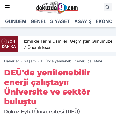
GÜNDEM
GENEL
SIYASET
ASAYIŞ
EKONOM
il
İzmir’de Tarihi Camiler: Geçmişten Günümüze
SON
DAKİKA
7 Önemli Eser
Haberler
Yaşam
DEÜ'de yenilenebilir enerji çalıştayı:
Üniversite ve sektör buluştu
DEÜ'de yenilenebilir
enerji çalıştayı:
Üniversite ve sektör
buluştu
Dokuz Eylül Üniversitesi (DEÜ),