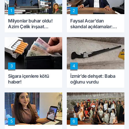
1
2
Milyonlar buhar oldu!
Faysal Acar'dan
Azim Çelik inşaat
skandal açıklamalar:
mağduru ilk kez
'Haluk Levent
konuştu
peynircilerimizi de
kıskaca aldı, müdahale
ettik'
3
4
Sigara içenlere kötü
İzmir’de dehşet: Baba
haber!
oğlunu vurdu
5
6