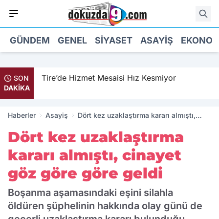
GÜNDEM
GENEL
SIYASET
ASAYIŞ
EKONOM
Tire’de Hizmet Mesaisi Hız Kesmiyor
SON
DAKİKA
Haberler
Asayiş
Dört kez uzaklaştırma kararı almıştı,
cinayet göz göre göre geldi
Dört kez uzaklaştırma
kararı almıştı, cinayet
göz göre göre geldi
Boşanma aşamasındaki eşini silahla
öldüren şüphelinin hakkında olay günü de