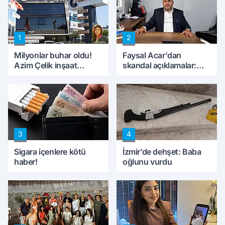
1
2
Milyonlar buhar oldu!
Faysal Acar'dan
Azim Çelik inşaat
skandal açıklamalar:
mağduru ilk kez
'Haluk Levent
konuştu
peynircilerimizi de
kıskaca aldı, müdahale
ettik'
3
4
Sigara içenlere kötü
İzmir’de dehşet: Baba
haber!
oğlunu vurdu