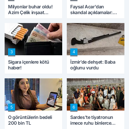
Milyonlar buhar oldu!
Faysal Acar'dan
Azim Çelik inşaat
skandal açıklamalar:
mağduru ilk kez
'Haluk Levent
konuştu
peynircilerimizi de
kıskaca aldı, müdahale
ettik'
3
4
Sigara içenlere kötü
İzmir’de dehşet: Baba
haber!
oğlunu vurdu
5
6
O görüntülerin bedeli
Sardes'te tiyatronun
200 bin TL
imece ruhu binlerce
yıllık tarihle buluştu