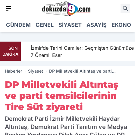
GÜNDEM
GENEL
SIYASET
ASAYIŞ
EKONOM
hil
İzmir’de Tarihi Camiler: Geçmişten Günümüze
SON
DAKİKA
7 Önemli Eser
Haberler
Siyaset
DP Milletvekili Altıntaş ve parti
temsilcilerinin Tire Süt ziyareti
DP Milletvekili Altıntaş
ve parti temsilcilerinin
Tire Süt ziyareti
Demokrat Parti İzmir Milletvekili Haydar
Altıntaş, Demokrat Parti Tanıtım ve Medya