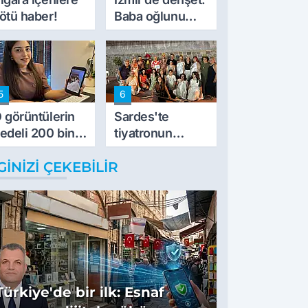
ötü haber!
Baba oğlunu
vurdu
5
6
 görüntülerin
Sardes'te
edeli 200 bin
tiyatronun
L
imece ruhu
GINIZI ÇEKEBILIR
binlerce yıllık
tarihle buluştu
Türkiye'de bir ilk: Esnaf