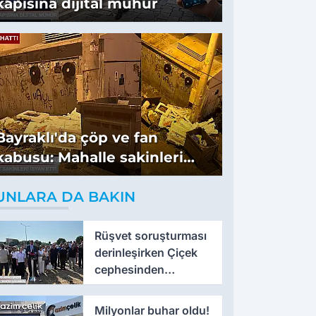
kapısına dijital mühür
Bayraklı'da çöp ve fan
kabusu: Mahalle sakinleri
isyan etti
UNLARA DA BAKIN
Rüşvet soruşturması
derinleşirken Çiçek
cephesinden
'montaj' savunması
Milyonlar buhar oldu!