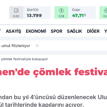
Bist100
Dolar
₺
13.799
47,71
0.00
0.18
0.
T
ASAYIŞ
EKONOMI
SPOR
SAĞLIK
DIĞER
eniyor
ömlek festivaliyle buluşuyor
n'de çömlek festiva
ndan bu yıl 4'üncüsü düzenlenecek Ul
l tarihlerinde kapılarını açıyor.