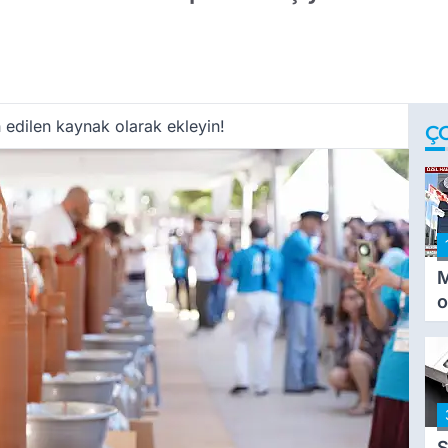
 edilen kaynak olarak ekleyin!
Ç
M
o
i
i
S