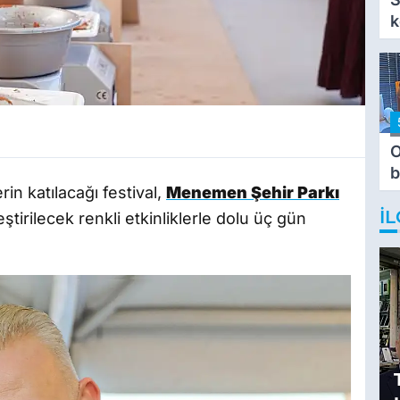
k
O
b
n katılacağı festival,
Menemen Şehir Parkı
T
İL
ştirilecek renkli etkinliklerle dolu üç gün