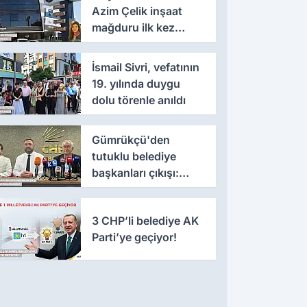
Azim Çelik inşaat
mağduru ilk kez
konuştu
İsmail Sivri, vefatının
19. yılında duygu
dolu törenle anıldı
Gümrükçü'den
tutuklu belediye
başkanları çıkışı:
'Yıllarca iddianame
beklenmemeli'
3 CHP’li belediye AK
Parti’ye geçiyor!