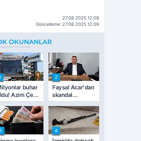
27.08.2025 12:09
Güncelleme: 27.08.2025 12:09
OK OKUNANLAR
1
2
ilyonlar buhar
Faysal Acar'dan
ldu! Azim Çelik
skandal
nşaat mağduru
açıklamalar:
lk kez konuştu
'Haluk Levent
peynircilerimizi
de kıskaca aldı,
3
4
müdahale ettik'
igara içenlere
İzmir’de dehşet: