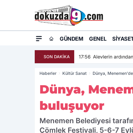
GÜNDEM
GENEL
SIYASE
17:56
Alevlerin ardından umut filizl
SON DAKİKA
Haberler
Kültür Sanat
Dünya, Menemen'de ç
Dünya, Meneme
buluşuyor
Menemen Belediyesi tarafı
Çömlek Festivali, 5-6-7 Eylü