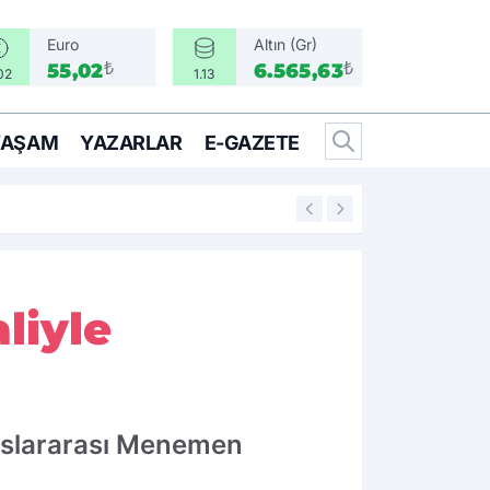
Euro
Altın (Gr)
₺
₺
55,02
6.565,63
02
1.13
YAŞAM
YAZARLAR
E-GAZETE
17:16
Emeklilerin beklediği tarih açı
liyle
uslararası Menemen