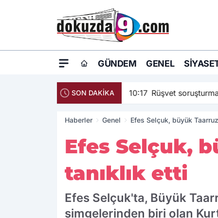
GÜNDEM
GENEL
SIYASE
10:17
Rüşvet soruşturma
SON DAKİKA
Haberler
Genel
Efes Selçuk, büyük Taarruz'
Efes Selçuk, b
tanıklık etti
Efes Selçuk'ta, Büyük Taarr
simgelerinden biri olan Kur