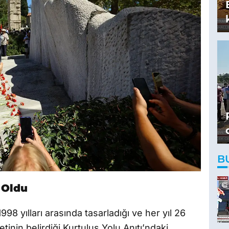
B
 Oldu
 yılları arasında tasarladığı ve her yıl 26
tinin belirdiği Kurtuluş Yolu Anıtı’ndaki