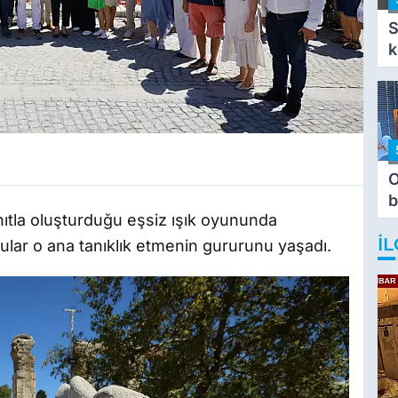
S
k
O
b
nıtla oluşturduğu eşsiz ışık oyununda
T
İL
klular o ana tanıklık etmenin gururunu yaşadı.