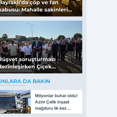
Bayraklı'da çöp ve fan
kabusu: Mahalle sakinleri
isyan etti
Rüşvet soruşturması
derinleşirken Çiçek
cephesinden 'montaj'
UNLARA DA BAKIN
savunması
Milyonlar buhar oldu!
Azim Çelik inşaat
mağduru ilk kez
konuştu