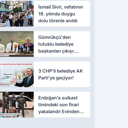
İsmail Sivri, vefatının
19. yılında duygu
dolu törenle anıldı
Gümrükçü'den
tutuklu belediye
başkanları çıkışı:
'Yıllarca iddianame
beklenmemeli'
3 CHP’li belediye AK
Parti’ye geçiyor!
Erdoğan’a suikast
timindeki son firari
yakalandı! Evinden
çıkanlar şaşkınlık
yarattı