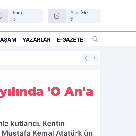
Euro
Altın (Gr)
₺
₺
YAŞAM
YAZARLAR
E-GAZETE
10:05
YENİ Parti'de üye
yılında 'O An'a
le kutlandı. Kentin
er Mustafa Kemal Atatürk'ün