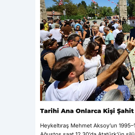
Tarihi Ana Onlarca Kişi Şahit
Heykeltıraş Mehmet Aksoy’un 1995–1998
Ağustos saat 12.30’da Atatürk’ün silüe