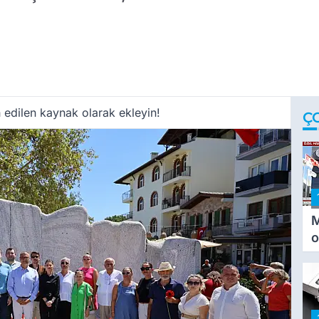
 edilen kaynak olarak ekleyin!
Ç
M
o
i
i