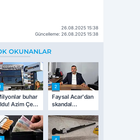
26.08.2025 15:38
Güncelleme: 26.08.2025 15:38
OK OKUNANLAR
1
2
ilyonlar buhar
Faysal Acar'dan
ldu! Azim Çelik
skandal
nşaat mağduru
açıklamalar:
lk kez konuştu
'Haluk Levent
peynircilerimizi
de kıskaca aldı,
3
4