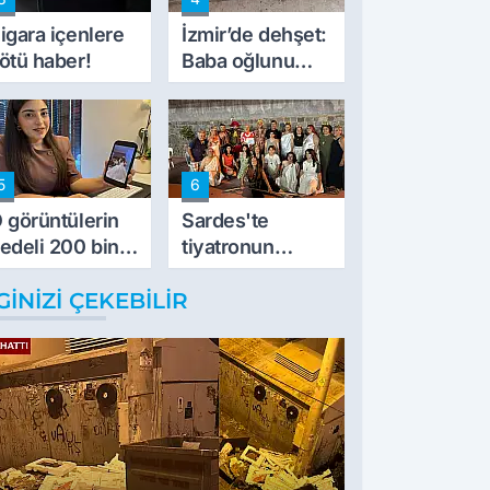
müdahale ettik'
igara içenlere
İzmir’de dehşet:
ötü haber!
Baba oğlunu
vurdu
5
6
 görüntülerin
Sardes'te
edeli 200 bin
tiyatronun
L
imece ruhu
GINIZI ÇEKEBILIR
binlerce yıllık
tarihle buluştu