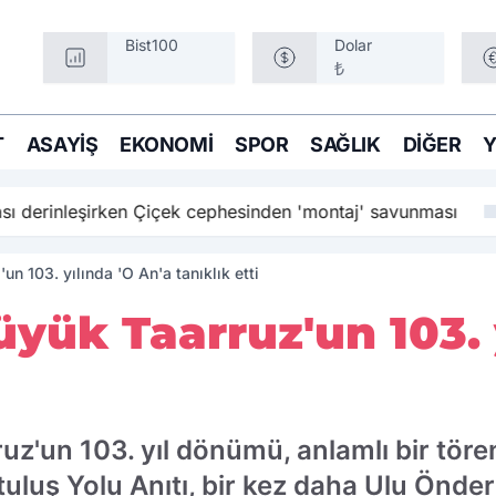
Bist100
Dolar
₺
T
ASAYIŞ
EKONOMI
SPOR
SAĞLIK
DIĞER
sı derinleşirken Çiçek cephesinden 'montaj' savunması
un 103. yılında 'O An'a tanıklık etti
üyük Taarruz'un 103. 
uz'un 103. yıl dönümü, anlamlı bir tören
tuluş Yolu Anıtı, bir kez daha Ulu Önd