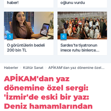
haber!
oğlunu vurdu
5
6
O görüntülerin bedeli
Sardes'te tiyatronun
200 bin TL
imece ruhu binlerce
yıllık tarihle buluştu
Haberler
Kültür Sanat
APİKAM'dan yaz dönemine özel
sergi: 'İzmir'de eski bir yaz: Deniz
APİKAM'dan yaz
hamamlarından plaja'
dönemine özel sergi:
'İzmir'de eski bir yaz:
Deniz hamamlarından