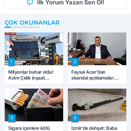
İlk Yorum Yazan Sen Ol!
ÇOK OKUNANLAR
1
2
Milyonlar buhar oldu!
Faysal Acar'dan
Azim Çelik inşaat
skandal açıklamalar:
mağduru ilk kez
'Haluk Levent
konuştu
peynircilerimizi de
kıskaca aldı, müdahale
ettik'
3
4
Sigara içenlere kötü
İzmir’de dehşet: Baba