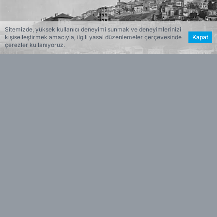
Sitemizde, yüksek kullanıcı deneyimi sunmak ve deneyimlerinizi
kişiselleştirmek amacıyla, ilgili yasal düzenlemeler çerçevesinde
Kapat
çerezler kullanıyoruz.
ESİN VARDAR
EDİTÖR
“İzmir’de Eski Bir Yaz: Deniz Hamamlarından
Plaja” başlıklı açık hava sergisi, 21 Ağustos
Perşembe günü saat 15.00’te APİKAM
bahçesinde kapılarını açıyor.
Sergi, İzmirlilerin denizle kurduğu gündelik
ilişkiyi 19. yüzyılın ikinci yarısından 20. yüzyıl
ortalarına kadar uzanan bir süreçte ele alıyor.
Deniz hamamlarından modern plajlara geçiş