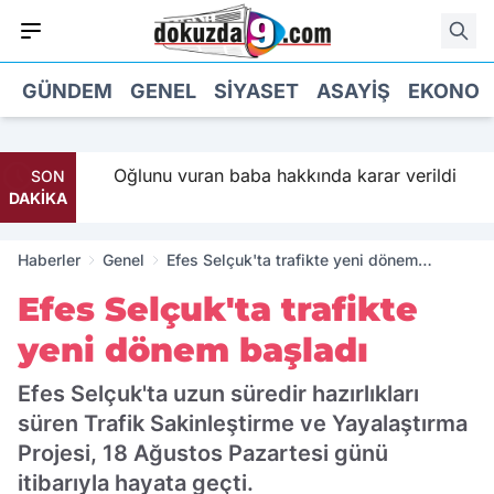
GÜNDEM
GENEL
SIYASET
ASAYIŞ
EKONOM
 Parti
Oğlunu vuran baba hakkında karar verildi
SON
DAKİKA
Haberler
Genel
Efes Selçuk'ta trafikte yeni dönem
başladı
Efes Selçuk'ta trafikte
yeni dönem başladı
Efes Selçuk'ta uzun süredir hazırlıkları
süren Trafik Sakinleştirme ve Yayalaştırma
Projesi, 18 Ağustos Pazartesi günü
itibarıyla hayata geçti.